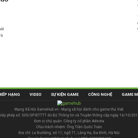
hát
và
XẾP HẠNG
VIDEO
SỰ KIỆN GAME
CÔNG NGHỆ
GAME M
Mạng Xã Hội GameHub.vn - Mạng xã hội dành cho game thủ Việt.
Giấy phép số: 505/GP-BTTTT do Bộ Thông tin và Truyền thông cấp ngày 16/10/201
Đơn vị chủ quản: Công ty cổ phần Adsota.
Chịu trách nhiệm: Ông Trần Quốc Toản.
Địa chỉ: Le Building, số 11, ngõ 71, Láng Hạ, Ba Đình, Hà Nội.