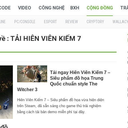
 CODE
VIDEO
CÔNG NGHỆ
BXH
CỘNG ĐỒNG
TR
INE
PC/CONSOLE
ESPORT
REVIEW
CRYPTORY
WALLAC
về : TẢI HIÊN VIÊN KIẾM 7
Tải ngay Hiên Viên Kiếm 7 –
Siêu phẩm đồ họa Trung
Quốc chuẩn style The
Witcher 3
Hiên Viên Kiếm 7 – Siêu phẩm đồ họa vừa hiện diện
trên Steam, đã sẵn sàng cho game thủ trải nghiệm
bằng cách tải bản demo miễn phí tại đây.
 đồ