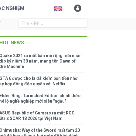
ẮC NGHIỆM
Y
HOT NEWS
Quake 2021 ra mắt bản mở rộng mới nhân
dịp kỷ niệm 30 năm, mang tên Dawn of
the Machine
GTA 6 được cho là đã kiếm bộn tiền nhờ
ký hợp đồng độc quyền với Netflix
Elden Ring: Tarnished Edition chính thức
hé lộ nghề nghiệp mới siêu "ngầu"
ASUS Republic of Gamers ra mắt ROG
Strix SCAR 18 2026 tại Việt Nam
Onimusha: Way of the Sword mất tầm 20
giờ để hoàn thành, hai mức độ khó dành