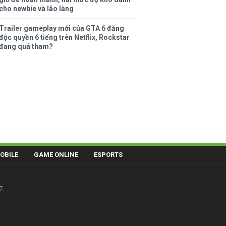
cho newbie và lão làng
Trailer gameplay mới của GTA 6 đăng
độc quyền 6 tiếng trên Netflix, Rockstar
đang quá tham?
OBILE
GAME ONLINE
ESPORTS
7.