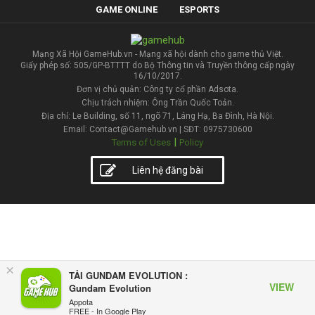
GAME ONLINE
ESPORTS
Mạng Xã Hội GameHub.vn - Mạng xã hội dành cho game thủ Việt.
Giấy phép số: 505/GP-BTTTT do Bộ Thông tin và Truyền thông cấp ngày
16/10/2017.
Đơn vị chủ quản: Công ty cổ phần Adsota.
Chịu trách nhiệm: Ông Trần Quốc Toản.
Địa chỉ: Le Building, số 11, ngõ 71, Láng Hạ, Ba Đình, Hà Nội.
Email: Contact@Gamehub.vn | SĐT: 0975730600
|
Terms of Uses
Policy
Liên hệ đăng bài
×
TẢI GUNDAM EVOLUTION :
VIEW
Gundam Evolution
Appota
FREE - In Google Play