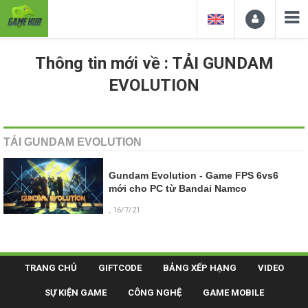
Thông tin mới về : TẢI GUNDAM
EVOLUTION
TẢI GUNDAM EVOLUTION
Gundam Evolution - Game FPS 6vs6
mới cho PC từ Bandai Namco
, 16/7/21
TRANG CHỦ
GIFTCODE
BẢNG XẾP HẠNG
VIDEO
SỰ KIỆN GAME
CÔNG NGHỆ
GAME MOBILE