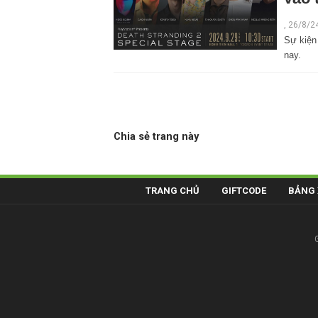
,
26/8/2
Sự kiện
nay.
Chia sẻ trang này
TRANG CHỦ
GIFTCODE
BẢNG 