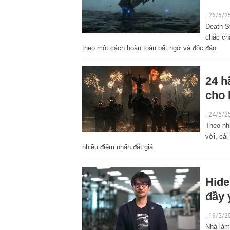
, 26/6/2
Death St
chắc ch
theo một cách hoàn toàn bất ngờ và độc đáo.
24 h
cho 
,
24/6/2
Theo nhi
vời, cả
nhiều điểm nhấn đắt giá.
Hide
đầy 
,
19/5/2
Nhà làm