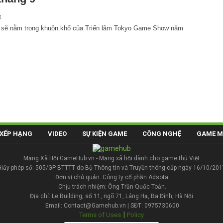
4
 sẽ nằm trong khuôn khổ của Triển lãm Tokyo Game Show năm
XẾP HẠNG
VIDEO
SỰ KIỆN GAME
CÔNG NGHỆ
GAME M
Mạng Xã Hội GameHub.vn - Mạng xã hội dành cho game thủ Việt.
Giấy phép số: 505/GP-BTTTT do Bộ Thông tin và Truyền thông cấp ngày 16/10/201
Đơn vị chủ quản: Công ty cổ phần Adsota.
Chịu trách nhiệm: Ông Trần Quốc Toản.
Địa chỉ: Le Building, số 11, ngõ 71, Láng Hạ, Ba Đình, Hà Nội.
Email: Contact@Gamehub.vn | SĐT: 0975730600
|
Terms of Uses
Policy