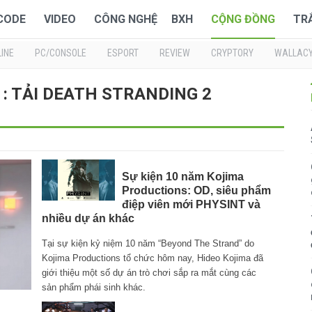
 CODE
VIDEO
CÔNG NGHỆ
BXH
CỘNG ĐỒNG
TR
INE
PC/CONSOLE
ESPORT
REVIEW
CRYPTORY
WALLAC
ề : TẢI DEATH STRANDING 2
Sự kiện 10 năm Kojima
Productions: OD, siêu phẩm
điệp viên mới PHYSINT và
nhiều dự án khác
Tại sự kiện kỷ niệm 10 năm “Beyond The Strand” do
Kojima Productions tổ chức hôm nay, Hideo Kojima đã
giới thiệu một số dự án trò chơi sắp ra mắt cùng các
sản phẩm phái sinh khác.