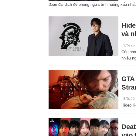
đoạn đại dịch để phòng ngừa tình huống xấu nhất
Hide
và n
,
9/5/25
Còn nhớ
nhiều ng
GTA 
Stra
,
8/5/25
Hideo K
Deat
vào 