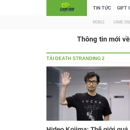
TIN TỨC
GIFT
MOBILE
GAME ONL
Thông tin mới v
TẢI DEATH STRANDING 2
Hideo Kojima: Thế giới quá