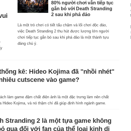
80% người chơi vẫn tiếp tục
gắn bó với Death Stranding
vui
2 sau khi phá đảo
Là một trò chơi có tiết tấu chậm và lối chơi độc đáo,
việc Death Stranding 2 thu hút được lượng lớn người
chơi tiếp tục gắn bó sau khi phá đảo là một thành tựu
o
đáng chú ý.
ấy
thống kê: Hideo Kojima đã "nhồi nhét"
nhiêu cutscene vào game?
ách làm game đậm chất điện ảnh là một đặc trưng làm nên chất
ủa Hideo Kojima, và nó thậm chí đã giúp định hình ngành game.
h Stranding 2 là một tựa game không
bỏ qua đối với fan của thể loại kinh dị