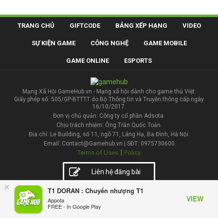
TRANG CHỦ
GIFTCODE
BẢNG XẾP HẠNG
VIDEO
SỰ KIỆN GAME
CÔNG NGHỆ
GAME MOBILE
GAME ONLINE
ESPORTS
Mạng Xã Hội GameHub.vn - Mạng xã hội dành cho game thủ Việt.
Giấy phép số: 505/GP-BTTTT do Bộ Thông tin và Truyền thông cấp ngày
16/10/2017.
Đơn vị chủ quản: Công ty cổ phần Adsota.
Chịu trách nhiệm: Ông Trần Quốc Toản.
Địa chỉ: Le Building, số 11, ngõ 71, Láng Hạ, Ba Đình, Hà Nội.
Email: Contact@Gamehub.vn | SĐT: 0975730600
|
Terms of Uses
Policy
Liên hệ đăng bài
×
T1 DORAN : Chuyển nhượng T1
VIEW
Appota
FREE - In Google Play