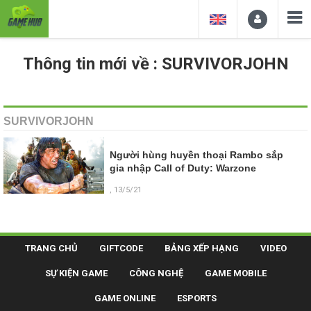
Thông tin mới về : SURVIVORJOHN
SURVIVORJOHN
Người hùng huyền thoại Rambo sắp
gia nhập Call of Duty: Warzone
, 13/5/21
TRANG CHỦ
GIFTCODE
BẢNG XẾP HẠNG
VIDEO
SỰ KIỆN GAME
CÔNG NGHỆ
GAME MOBILE
GAME ONLINE
ESPORTS