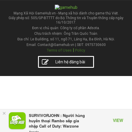
Mạng Xã Hội GameHub.vn - Mạng xã hội dành cho game thủ Việt.
Giấy phép số: 505/GP-BTTTT do Bộ Thông tin và Truyền thông cấp ngày
16/10/2017.
Đơn vị chủ quản: Công ty cổ phần Adsota.
Chịu trách nhiệm: Ông Trần Quốc Toản.
Địa chỉ: Le Building, số 11, ngõ 71, Láng Hạ, Ba Đình, Hà Nội.
Email: Contact@Gamehub.vn | SĐT: 0975730600
|
Terms of Uses
Policy
Liên hệ đăng bài
×
SURVIVORJOHN : Người hùng
VIEW
huyền thoại Rambo sắp gia
nhập Call of Duty: Warzone
Appota