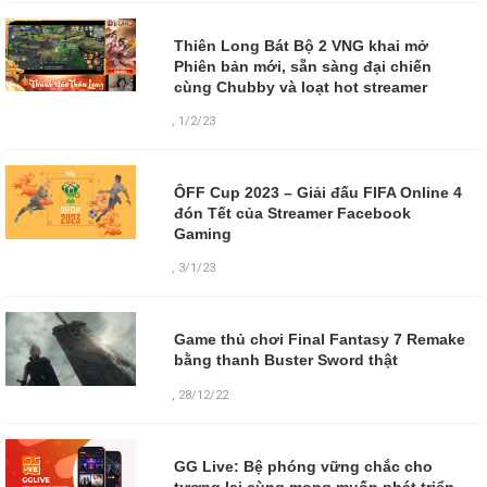
Thiên Long Bát Bộ 2 VNG khai mở
Phiên bản mới, sẵn sàng đại chiến
cùng Chubby và loạt hot streamer
,
1/2/23
ÔFF Cup 2023 – Giải đấu FIFA Online 4
đón Tết của Streamer Facebook
Gaming
,
3/1/23
Game thủ chơi Final Fantasy 7 Remake
bằng thanh Buster Sword thật
,
28/12/22
GG Live: Bệ phóng vững chắc cho
tương lai cùng mong muốn phát triển