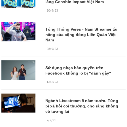
làng Genshin Impact Việt Nam
,
30/9/23
Tổng Thống Veres - Nam Streamer tài
năng của cộng đồng Liên Quân Việt
Nam
,
28/9/23
Sử dụng nhạc bản quyền trên
Facebook không lo bị "đánh gậy"
,
13/3/23
Ngành Livestream 5 năm trước: Từng
bị xã hội coi thường, cho rằng không
có tương lai
,
7/2/23