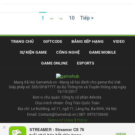
1
←
→
10
Tiếp >
TRANG CHỦ
GIFTCODE
BẢNG XẾP HẠNG
VIDEO
SỰ KIỆN GAME
CÔNG NGHỆ
GAME MOBILE
GAME ONLINE
ESPORTS
Mạng Xã Hội GameHub.vn - Mạng xã hội dành cho game thủ Việt.
Giấy phép số: 505/GP-BTTTT do Bộ Thông tin và Truyền thông cấp ngày
16/10/2017.
Đơn vị chủ quản: Công ty cổ phần Adsota.
Chịu trách nhiệm: Ông Trần Quốc Toản.
Địa chỉ: Le Building, số 11, ngõ 71, Láng Hạ, Ba Đình, Hà Nội.
Email: Contact@Gamehub.vn | SĐT: 0975730600
|
Terms of Uses
Policy
×
STREAMER : Streamer CS 76
Liên hệ đăng bài
VIEW
tuổi phải bán hết skin trong