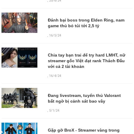
,
20/6/24
Đánh bại boss trong Elden Ring, nam
game thủ bỏ túi tới 2,5 tỷ
,
16/5/24
Chia tay bạn trai để try hard LMHT, nữ
streamer gốc Việt đạt rank Thách Đấu
với cả 2 tài khoản
,
16/4/24
Đang livestream, tuyển thủ Valorant
bất ngờ bị cảnh sát bao vây
,
5/1/24
Gặp gỡ BroX - Streamer vàng trong