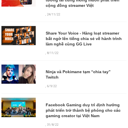
cộng đồng streamer Việt
,
24/11/22
Share Your Voice - Hàng loạt streamer
bất ngờ lên tiếng chia sẻ về hành trình
làm nghề cùng GG Live
,
8/11/22
Ninja và Pokimane tạm “chia tay”
Twitch
,
6/9/22
Facebook Gaming duy trì định hướng
phát triển trở thành bệ phóng cho các
gaming creator tại Việt Nam
,
31/8/22