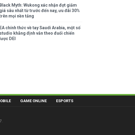
Black Myth: Wukong xác nhận đợt giảm
giá sâu nhất từ trước đến nay, ưu đãi 30%
trên mọi nền tảng
EA chính thức về tay Saudi Arabia, một số
studio khẳng định vẫn theo đuổi chiến
lược DEI
OBILE
GAME ONLINE
ESPORTS
7.