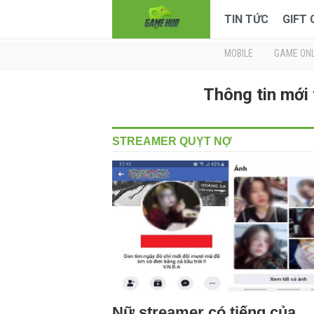
TIN TỨC
GIFT
MOBILE
GAME ONL
Thông tin mớ
STREAMER QUỴT NỢ
Nữ streamer có tiếng của