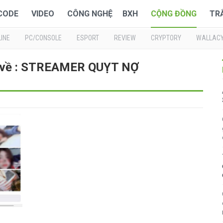
 CODE
VIDEO
CÔNG NGHỆ
BXH
CỘNG ĐỒNG
TR
INE
PC/CONSOLE
ESPORT
REVIEW
CRYPTORY
WALLAC
i về : STREAMER QUỴT NỢ