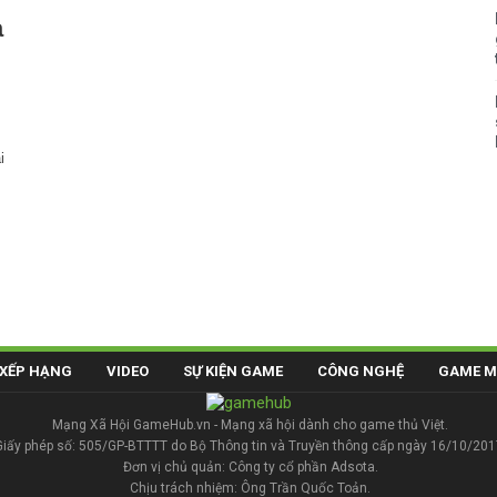
a
i
XẾP HẠNG
VIDEO
SỰ KIỆN GAME
CÔNG NGHỆ
GAME M
Mạng Xã Hội GameHub.vn - Mạng xã hội dành cho game thủ Việt.
Giấy phép số: 505/GP-BTTTT do Bộ Thông tin và Truyền thông cấp ngày 16/10/201
Đơn vị chủ quản: Công ty cổ phần Adsota.
Chịu trách nhiệm: Ông Trần Quốc Toản.