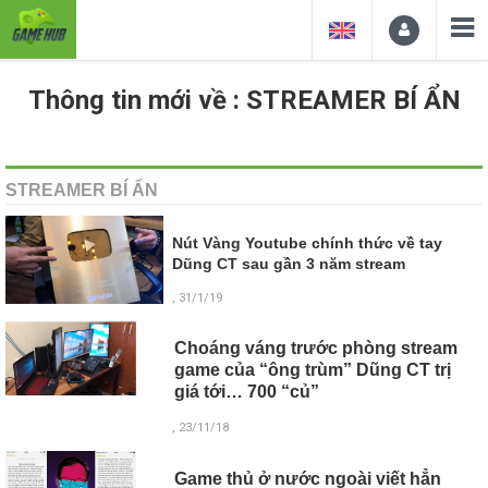
Thông tin mới về : STREAMER BÍ ẨN
STREAMER BÍ ẨN
Nút Vàng Youtube chính thức về tay
Dũng CT sau gần 3 năm stream
, 31/1/19
Choáng váng trước phòng stream
game của “ông trùm” Dũng CT trị
giá tới… 700 “củ”
, 23/11/18
Game thủ ở nước ngoài viết hẳn