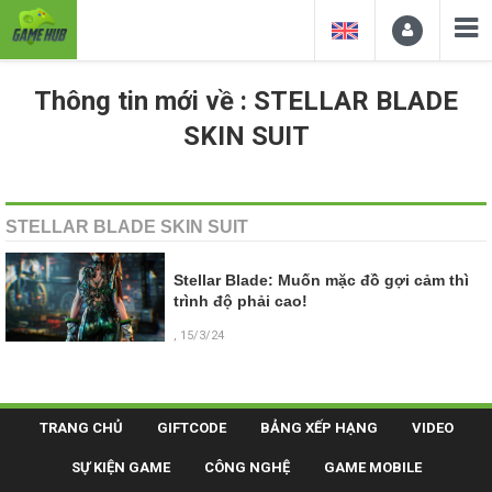
Thông tin mới về : STELLAR BLADE
SKIN SUIT
STELLAR BLADE SKIN SUIT
Stellar Blade: Muốn mặc đồ gợi cảm thì
trình độ phải cao!
, 15/3/24
TRANG CHỦ
GIFTCODE
BẢNG XẾP HẠNG
VIDEO
SỰ KIỆN GAME
CÔNG NGHỆ
GAME MOBILE