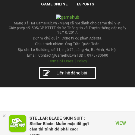
GAME ONLINE
ESPORTS
Mạng Xã Hội GameHub.vn - Mạng xã hội dành cho game thủ Việt.
Giấy phép số: 505/GP-BTTTT do Bộ Thông tin và Truyền thông cấp ngày
16/10/2017.
Đơn vị chủ quản: Công ty cổ phần Adsota.
Chịu trách nhiệm: Ông Trần Quốc Toản.
Địa chỉ: Le Building, số 11, ngõ 71, Láng Hạ, Ba Đình, Hà Nội.
Email: Contact@Gamehub.vn | SĐT: 0975730600
|
Terms of Uses
Policy
Liên hệ đăng bài
×
STELLAR BLADE SKIN SUIT :
VIEW
Stellar Blade: Muốn mặc đồ gợi
cảm thì trình độ phải cao!
Appota