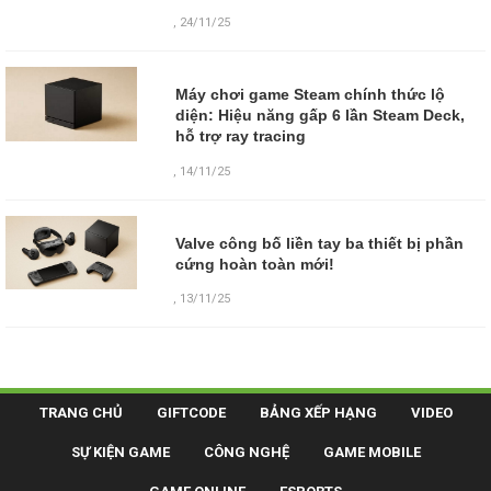
,
24/11/25
Máy chơi game Steam chính thức lộ
diện: Hiệu năng gấp 6 lần Steam Deck,
hỗ trợ ray tracing
,
14/11/25
Valve công bố liền tay ba thiết bị phần
cứng hoàn toàn mới!
,
13/11/25
TRANG CHỦ
GIFTCODE
BẢNG XẾP HẠNG
VIDEO
SỰ KIỆN GAME
CÔNG NGHỆ
GAME MOBILE