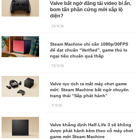
Valve bất ngờ đăng tải video bí ẩn,
bom tấn phần cứng mới sắp lộ
diện?
, 22/4/26
Steam Machine chỉ cần 1080p/30FPS
để đạt chuẩn “Verified”, game thủ lo
ngại tiêu chuẩn quá thấp
, 12/3/26
Valve rục rịch ra mắt máy chơi game
mới: Steam Machine bất ngờ chuyển
trạng thái “Sắp phát hành”
, 7/3/26
Valve khẳng định Half-Life 3 sẽ không
được phát hành kèm theo cỗ máy chơi
game mới Steam Machine