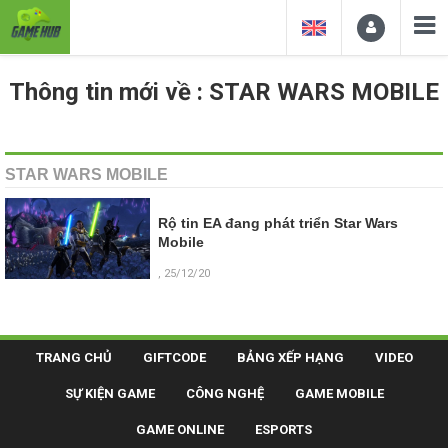
Thông tin mới về : STAR WARS MOBILE
STAR WARS MOBILE
Rộ tin EA đang phát triển Star Wars
Mobile
, 25/12/20
TRANG CHỦ
GIFTCODE
BẢNG XẾP HẠNG
VIDEO
SỰ KIỆN GAME
CÔNG NGHỆ
GAME MOBILE
GAME ONLINE
ESPORTS