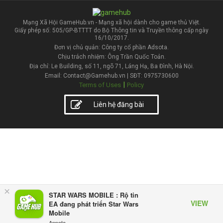
Mạng Xã Hội GameHub.vn - Mạng xã hội dành cho game thủ Việt.
Giấy phép số: 505/GP-BTTTT do Bộ Thông tin và Truyền thông cấp ngày
16/10/2017.
Đơn vị chủ quản: Công ty cổ phần Adsota.
Chịu trách nhiệm: Ông Trần Quốc Toản.
Địa chỉ: Le Building, số 11, ngõ 71, Láng Hạ, Ba Đình, Hà Nội.
Email: Contact@Gamehub.vn | SĐT: 0975730600
|
Terms of Uses
Policy
Liên hệ đăng bài
×
STAR WARS MOBILE : Rộ tin
VIEW
EA đang phát triển Star Wars
Mobile
Appota