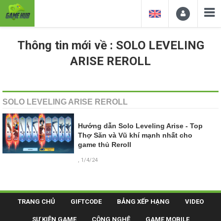
Thông tin mới về : SOLO LEVELING
ARISE REROLL
SOLO LEVELING ARISE REROLL
Hướng dẫn Solo Leveling Arise - Top
Thợ Săn và Vũ khí mạnh nhất cho
game thủ Reroll
, 1/4/24
TRANG CHỦ
GIFTCODE
BẢNG XẾP HẠNG
VIDEO
SỰ KIỆN GAME
CÔNG NGHỆ
GAME MOBILE