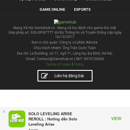
GAME ONLINE
ESPORTS
Mạng Xã Hội GameHub.vn - Mạng xã hội dành cho game thủ Việt.
Giấy phép số: 505/GP-BTTTT do Bộ Thông tin và Truyền thông cấp ngày
16/10/2017.
Đơn vị chủ quản: Công ty cổ phần Adsota.
Chịu trách nhiệm: Ông Trần Quốc Toản.
Địa chỉ: Le Building, số 11, ngõ 71, Láng Hạ, Ba Đình, Hà Nội.
Email: Contact@Gamehub.vn | SĐT: 0975730600
|
Terms of Uses
Policy
Liên hệ đăng bài
×
SOLO LEVELING ARISE
VIEW
REROLL : Hướng dẫn Solo
Leveling Arise
Appota