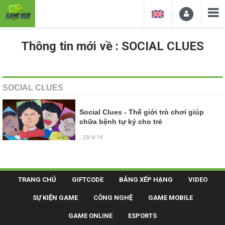
Thông tin mới về : SOCIAL CLUES
SOCIAL CLUES
Social Clues - Thế giới trò chơi giúp
chữa bệnh tự kỷ cho trẻ
, 23/4/14
TRANG CHỦ
GIFTCODE
BẢNG XẾP HẠNG
VIDEO
SỰ KIỆN GAME
CÔNG NGHỆ
GAME MOBILE
GAME ONLINE
ESPORTS