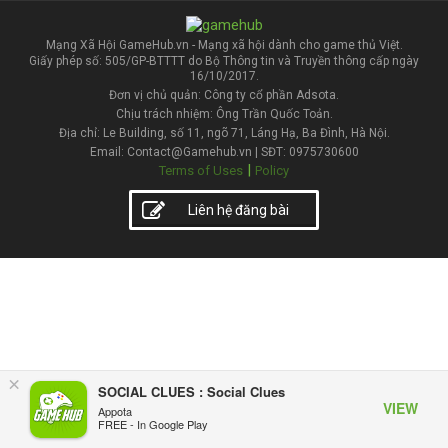
Mạng Xã Hội GameHub.vn - Mạng xã hội dành cho game thủ Việt.
Giấy phép số: 505/GP-BTTTT do Bộ Thông tin và Truyền thông cấp ngày
16/10/2017.
Đơn vị chủ quản: Công ty cổ phần Adsota.
Chịu trách nhiệm: Ông Trần Quốc Toản.
Địa chỉ: Le Building, số 11, ngõ 71, Láng Hạ, Ba Đình, Hà Nội.
Email: Contact@Gamehub.vn | SĐT: 0975730600
|
Terms of Uses
Policy
Liên hệ đăng bài
×
SOCIAL CLUES : Social Clues
VIEW
Appota
FREE - In Google Play