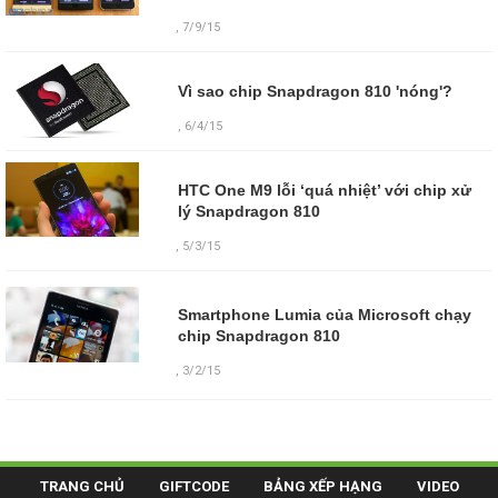
, 7/9/15
Vì sao chip Snapdragon 810 'nóng'?
, 6/4/15
HTC One M9 lỗi ‘quá nhiệt’ với chip xử
lý Snapdragon 810
, 5/3/15
Smartphone Lumia của Microsoft chạy
chip Snapdragon 810
,
3/2/15
TRANG CHỦ
GIFTCODE
BẢNG XẾP HẠNG
VIDEO