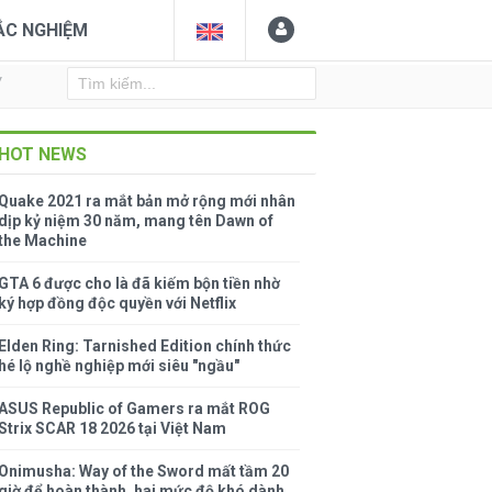
ẮC NGHIỆM
Y
HOT NEWS
Quake 2021 ra mắt bản mở rộng mới nhân
dịp kỷ niệm 30 năm, mang tên Dawn of
the Machine
GTA 6 được cho là đã kiếm bộn tiền nhờ
ký hợp đồng độc quyền với Netflix
Elden Ring: Tarnished Edition chính thức
hé lộ nghề nghiệp mới siêu "ngầu"
ASUS Republic of Gamers ra mắt ROG
Strix SCAR 18 2026 tại Việt Nam
Onimusha: Way of the Sword mất tầm 20
giờ để hoàn thành, hai mức độ khó dành