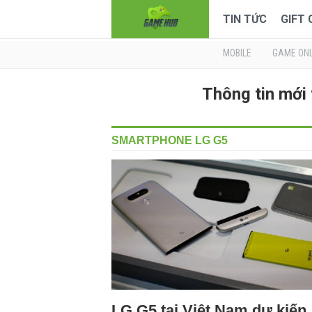
TIN TỨC
GIFT
MOBILE
GAME ONL
Thông tin mớ
SMARTPHONE LG G5
LG G5 tại Việt Nam dự kiến