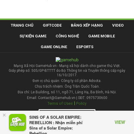
TRANG CHỦ
GIFTCODE
BẢNG XẾP HẠNG
VIDEO
SỰ KIỆN GAME
CÔNG NGHỆ
GAME MOBILE
GAME ONLINE
ESPORTS
Mạng Xã Hội GameHub.vn - Mạng xã hội dành cho game thủ Việt.
Giấy phép số: 505/GP-BTTTT do Bộ Thông tin và Truyền thông cấp ngày
16/10/2017.
Đơn vị chủ quản: Công ty cổ phần Adsota.
Chịu trách nhiệm: Ông Trần Quốc Toản.
Địa chỉ: Le Building, số 11, ngõ 71, Láng Hạ, Ba Đình, Hà Nội.
Email: Contact@Gamehub.vn | SĐT: 0975730600
|
Terms of Uses
Policy
×
Liên hệ đăng bài
SINS OF A SOLAR EMPIRE:
VIEW
REBELLION : Nhận miễn phí
Sins of a Solar Empire:
Rebellion