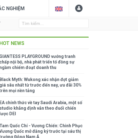
ẮC NGHIỆM
Y
HOT NEWS
GIANTESS PLAYGROUND vướng tranh
chấp nội bộ, nhà phát triển tố đồng sự
ngầm chiếm đoạt doanh thu
Black Myth: Wukong xác nhận đợt giảm
giá sâu nhất từ trước đến nay, ưu đãi 30%
trên mọi nền tảng
EA chính thức về tay Saudi Arabia, một số
studio khẳng định vẫn theo đuổi chiến
lược DEI
Tam Quốc Chí - Vương Chiến: Chinh Phục
Vương Quốc mở đăng ký trước tại sáu thị
trường Đông Nam Á