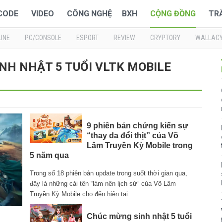
 CODE
VIDEO
CÔNG NGHỆ
BXH
CỘNG ĐỒNG
TR
INE
PC/CONSOLE
ESPORT
REVIEW
CRYPTORY
WALLAC
 SINH NHẬT 5 TUỔI VLTK MOBILE
9 phiên bản chứng kiến sự
“thay da đổi thịt” của Võ
Lâm Truyền Kỳ Mobile trong
5 năm qua
Trong số 18 phiên bản update trong suốt thời gian qua,
đây là những cái tên “làm nên lịch sử” của Võ Lâm
Truyền Kỳ Mobile cho đến hiện tại.
Chúc mừng sinh nhật 5 tuổi