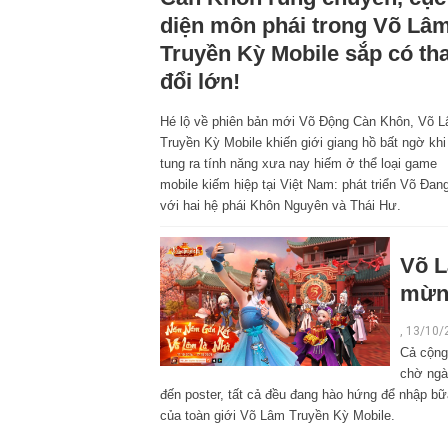
diện môn phái trong Võ Lâ
Truyền Kỳ Mobile sắp có th
đổi lớn!
Hé lộ về phiên bản mới Võ Động Càn Khôn, Võ 
Truyền Kỳ Mobile khiến giới giang hồ bất ngờ khi
tung ra tính năng xưa nay hiếm ở thể loại game
mobile kiếm hiệp tại Việt Nam: phát triển Võ Đan
với hai hệ phái Khôn Nguyên và Thái Hư.
Võ L
mừng
, 13/10/
Cả cộng
chờ ngà
đến poster, tất cả đều đang hào hứng để nhập bữa
của toàn giới Võ Lâm Truyền Kỳ Mobile.