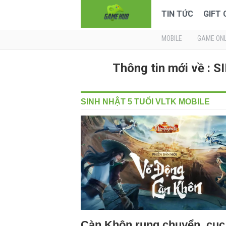
TIN TỨC
GIFT
MOBILE
GAME ONL
Thông tin mới về :
SINH NHẬT 5 TUỔI VLTK MOBILE
Càn Khôn rung chuyển, cục