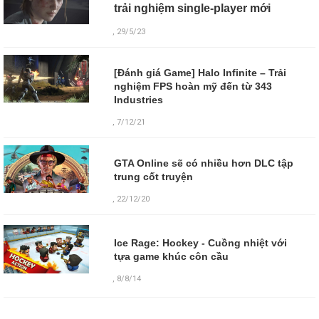
trải nghiệm single-player mới
, 29/5/23
[Đánh giá Game] Halo Infinite – Trải
nghiệm FPS hoàn mỹ đến từ 343
Industries
, 7/12/21
GTA Online sẽ có nhiều hơn DLC tập
trung cốt truyện
, 22/12/20
Ice Rage: Hockey - Cuồng nhiệt với
tựa game khúc côn cầu
,
8/8/14