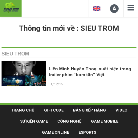
Thông tin mới về : SIEU TROM
SIEU TROM
Liên Minh Huyền Thoại xuất hiện trong
trailer phim “bom tấn” Việt
, 1/12/15
TRANG CHỦ
GIFTCODE
BẢNG XẾP HẠNG
VIDEO
SỰ KIỆN GAME
CÔNG NGHỆ
GAME MOBILE
GAME ONLINE
ESPORTS