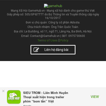
Mạng Xã Hội GameHub.vn - Mạng xã hội dành cho game thủ Việt.
Giấy phép số: 505/GP-BTTTT do Bộ Thông tin và Truyền thông cấp ngày
16/10/2017.
Đơn vị chủ quản: Công ty cổ phần Adsota.
Chịu trách nhiệm: Ông Trần Quốc Toản.
Địa chỉ: Le Building, số 11, ngõ 71, Láng Hạ, Ba Đình, Hà Nội.
Email: Contact@Gamehub.vn | SĐT: 0975730600
|
Terms of Uses
Policy
Liên hệ đăng bài
×
SIEU TROM : Liên Minh Huyền
VIEW
Thoại xuất hiện trong trailer
phim “bom tấn” Việt
Appota