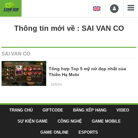
Thông tin mới về : SAI VAN CO
SAI VAN CO
Tổng hợp Top 5 mỹ nữ đẹp nhất của
Thiên Hạ Mobi
, 16/5/14
TRANG CHỦ
GIFTCODE
BẢNG XẾP HẠNG
VIDEO
SỰ KIỆN GAME
CÔNG NGHỆ
GAME MOBILE
GAME ONLINE
ESPORTS