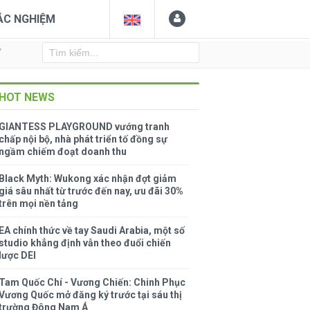
ẮC NGHIỆM
Y
HOT NEWS
GIANTESS PLAYGROUND vướng tranh
chấp nội bộ, nhà phát triển tố đồng sự
ngầm chiếm đoạt doanh thu
Black Myth: Wukong xác nhận đợt giảm
giá sâu nhất từ trước đến nay, ưu đãi 30%
trên mọi nền tảng
EA chính thức về tay Saudi Arabia, một số
studio khẳng định vẫn theo đuổi chiến
lược DEI
Tam Quốc Chí - Vương Chiến: Chinh Phục
Vương Quốc mở đăng ký trước tại sáu thị
trường Đông Nam Á