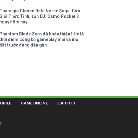
Tham gia Closed Beta Norse Saga: Cửu
Giới Thức Tỉnh, săn DJI Osmo Pocket 3
ngay hôm nay
Phantom Blade Zero đã hoàn thiện? Hé lộ
thời điểm công bố gameplay mới và mở
đặt trước đang đến gần
OBILE
GAME ONLINE
ESPORTS
7.