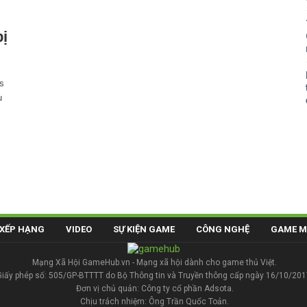
ị
s
ụ
XẾP HẠNG
VIDEO
SỰ KIỆN GAME
CÔNG NGHỆ
GAME M
Mạng Xã Hội GameHub.vn - Mạng xã hội dành cho game thủ Việt.
Giấy phép số: 505/GP-BTTTT do Bộ Thông tin và Truyền thông cấp ngày 16/10/201
Đơn vị chủ quản: Công ty cổ phần Adsota.
Chịu trách nhiệm: Ông Trần Quốc Toản.