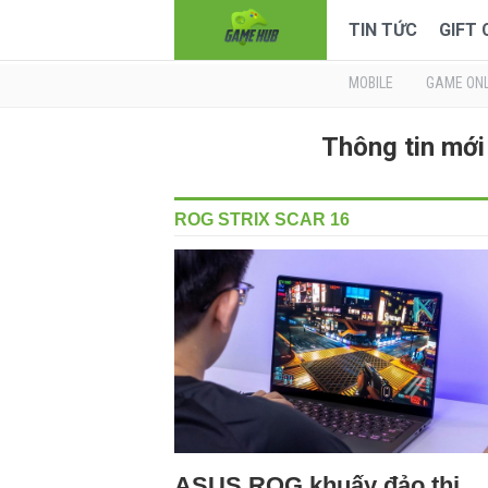
TIN TỨC
GIFT
MOBILE
GAME ONL
Thông tin mớ
ROG STRIX SCAR 16
ASUS ROG khuấy đảo thị