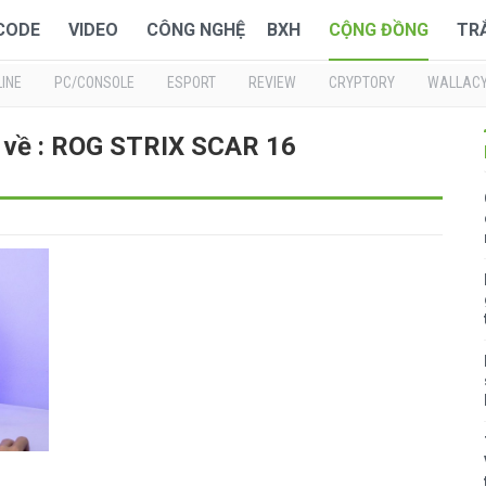
 CODE
VIDEO
CÔNG NGHỆ
BXH
CỘNG ĐỒNG
TR
INE
PC/CONSOLE
ESPORT
REVIEW
CRYPTORY
WALLAC
i về : ROG STRIX SCAR 16