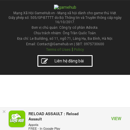
Mạng Xã Hội GameHub.vn - Mạng xã hội dành cho game thủ Việt.
Giấy phép số: 505/GP-BTTTT do Bộ Thông tin và Truyền thông cấp ngày
16/10/2017.
Đơn vị chủ quản: Công ty cổ phần Adsota.
Chịu trách nhiệm: Ông Trần Quốc Toản.
Địa chỉ: Le Building, số 11, ngõ 71, Láng Hạ, Ba Đình, Hà Nội.
Email: Contact@Gamehub.vn | SĐT: 0975730600
|
Terms of Uses
Policy
Liên hệ đăng bài
×
RELOAD ASSAULT : Reload
VIEW
Assault
Appota
FREE - In Google Play