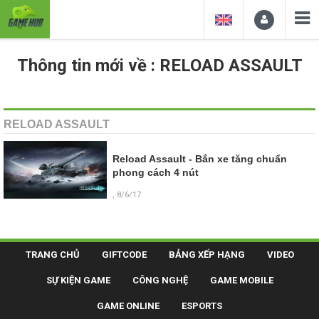
Thông tin mới về : RELOAD ASSAULT
RELOAD ASSAULT
Reload Assault - Bắn xe tăng chuẩn
phong cách 4 nút
, 8/6/17
TRANG CHỦ
GIFTCODE
BẢNG XẾP HẠNG
VIDEO
SỰ KIỆN GAME
CÔNG NGHỆ
GAME MOBILE
GAME ONLINE
ESPORTS