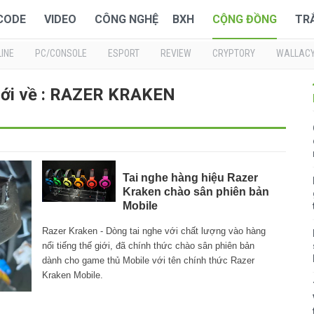
 CODE
VIDEO
CÔNG NGHỆ
BXH
CỘNG ĐỒNG
TR
INE
PC/CONSOLE
ESPORT
REVIEW
CRYPTORY
WALLAC
mới về : RAZER KRAKEN
Tai nghe hàng hiệu Razer
Kraken chào sân phiên bản
Mobile
Razer Kraken - Dòng tai nghe với chất lượng vào hàng
nổi tiếng thế giới, đã chính thức chào sân phiên bản
dành cho game thủ Mobile với tên chính thức Razer
Kraken Mobile.