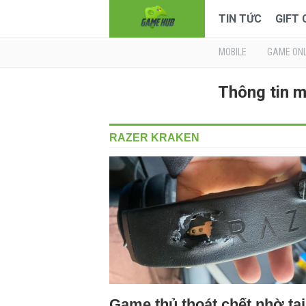
TIN TỨC
GIFT
MOBILE
GAME ONL
Thông tin 
RAZER KRAKEN
Game thủ thoát chết nhờ tai