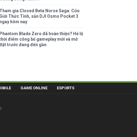
Tham gia Closed Beta Norse Saga: Cửu
Giới Thức Tỉnh, săn DJI Osmo Pocket 3
ngay hôm nay
Phantom Blade Zero đã hoàn thiện? Hé lộ
thời điểm công bố gameplay mới và mở
đặt trước đang đến gần
OBILE
GAME ONLINE
ESPORTS
7.