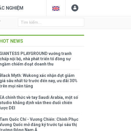
ẮC NGHIỆM
Y
HOT NEWS
GIANTESS PLAYGROUND vướng tranh
chấp nội bộ, nhà phát triển tố đồng sự
ngầm chiếm đoạt doanh thu
Black Myth: Wukong xác nhận đợt giảm
giá sâu nhất từ trước đến nay, ưu đãi 30%
trên mọi nền tảng
EA chính thức về tay Saudi Arabia, một số
studio khẳng định vẫn theo đuổi chiến
lược DEI
Tam Quốc Chí - Vương Chiến: Chinh Phục
Vương Quốc mở đăng ký trước tại sáu thị
trường Đông Nam Á