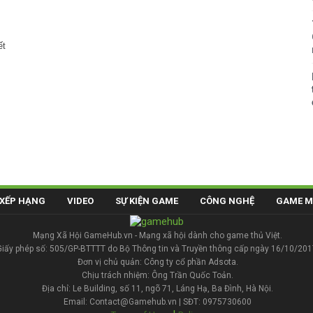
ết
XẾP HẠNG
VIDEO
SỰ KIỆN GAME
CÔNG NGHỆ
GAME M
Mạng Xã Hội GameHub.vn - Mạng xã hội dành cho game thủ Việt.
Giấy phép số: 505/GP-BTTTT do Bộ Thông tin và Truyền thông cấp ngày 16/10/201
Đơn vị chủ quản: Công ty cổ phần Adsota.
Chịu trách nhiệm: Ông Trần Quốc Toản.
Địa chỉ: Le Building, số 11, ngõ 71, Láng Hạ, Ba Đình, Hà Nội.
Email: Contact@Gamehub.vn | SĐT: 0975730600