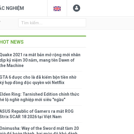
ẮC NGHIỆM
Y
HOT NEWS
Quake 2021 ra mắt bản mở rộng mới nhân
dịp kỷ niệm 30 năm, mang tên Dawn of
the Machine
GTA 6 được cho là đã kiếm bộn tiền nhờ
ký hợp đồng độc quyền với Netflix
Elden Ring: Tarnished Edition chính thức
hé lộ nghề nghiệp mới siêu "ngầu"
ASUS Republic of Gamers ra mắt ROG
Strix SCAR 18 2026 tại Việt Nam
Onimusha: Way of the Sword mất tầm 20
giờ để hoàn thành, hai mức độ khó dành