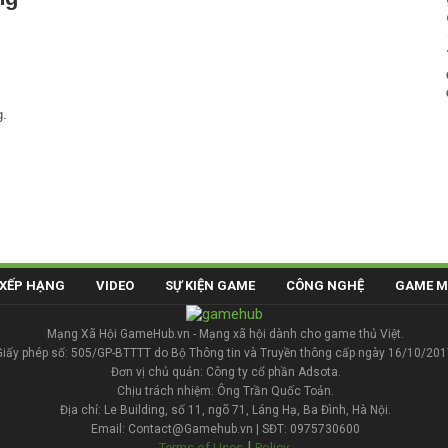
g.
XẾP HẠNG
VIDEO
SỰ KIỆN GAME
CÔNG NGHỆ
GAME M
Mạng Xã Hội GameHub.vn - Mạng xã hội dành cho game thủ Việt.
Giấy phép số: 505/GP-BTTTT do Bộ Thông tin và Truyền thông cấp ngày 16/10/201
Đơn vị chủ quản: Công ty cổ phần Adsota.
Chịu trách nhiệm: Ông Trần Quốc Toản.
Địa chỉ: Le Building, số 11, ngõ 71, Láng Hạ, Ba Đình, Hà Nội.
Email: Contact@Gamehub.vn | SĐT: 0975730600
|
Terms of Uses
Policy