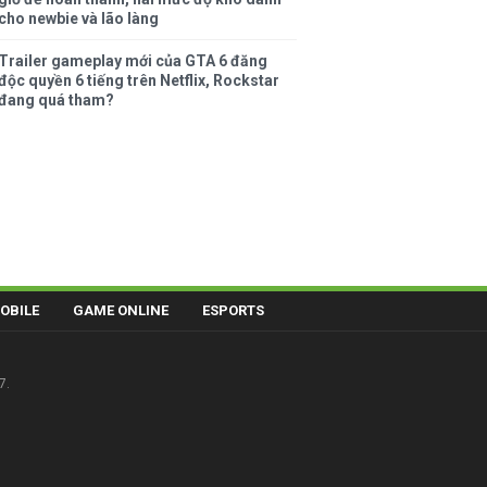
cho newbie và lão làng
Trailer gameplay mới của GTA 6 đăng
độc quyền 6 tiếng trên Netflix, Rockstar
đang quá tham?
OBILE
GAME ONLINE
ESPORTS
7.