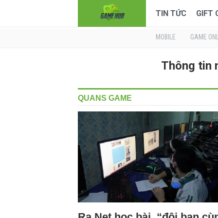
TIN TỨC
GIFT
MOBILE
GAME ONL
Thông tin
QUANS GAME
Ra Net học bài, “đôi bạn cù