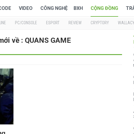
 CODE
VIDEO
CÔNG NGHỆ
BXH
CỘNG ĐỒNG
TR
INE
PC/CONSOLE
ESPORT
REVIEW
CRYPTORY
WALLAC
 mới về : QUANS GAME
ng