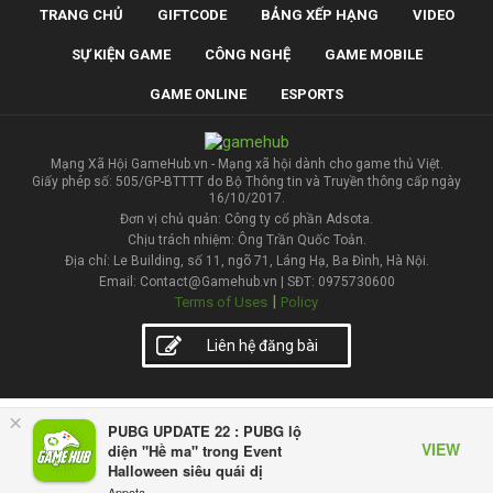
TRANG CHỦ
GIFTCODE
BẢNG XẾP HẠNG
VIDEO
SỰ KIỆN GAME
CÔNG NGHỆ
GAME MOBILE
GAME ONLINE
ESPORTS
Mạng Xã Hội GameHub.vn - Mạng xã hội dành cho game thủ Việt.
Giấy phép số: 505/GP-BTTTT do Bộ Thông tin và Truyền thông cấp ngày
16/10/2017.
Đơn vị chủ quản: Công ty cổ phần Adsota.
Chịu trách nhiệm: Ông Trần Quốc Toản.
Địa chỉ: Le Building, số 11, ngõ 71, Láng Hạ, Ba Đình, Hà Nội.
Email: Contact@Gamehub.vn | SĐT: 0975730600
|
Terms of Uses
Policy
Liên hệ đăng bài
×
PUBG UPDATE 22 : PUBG lộ
VIEW
diện "Hề ma" trong Event
Halloween siêu quái dị
Appota