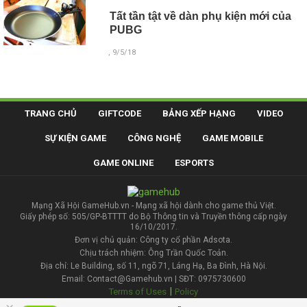
Tất tần tật về dàn phụ kiện mới của
PUBG
, 9/5/18
TRANG CHỦ
GIFTCODE
BẢNG XẾP HẠNG
VIDEO
SỰ KIỆN GAME
CÔNG NGHỆ
GAME MOBILE
GAME ONLINE
ESPORTS
Mạng Xã Hội GameHub.vn - Mạng xã hội dành cho game thủ Việt.
Giấy phép số: 505/GP-BTTTT do Bộ Thông tin và Truyền thông cấp ngày
16/10/2017.
Đơn vị chủ quản: Công ty cổ phần Adsota.
Chịu trách nhiệm: Ông Trần Quốc Toản.
Địa chỉ: Le Building, số 11, ngõ 71, Láng Hạ, Ba Đình, Hà Nội.
Email: Contact@Gamehub.vn | SĐT: 0975730600
|
Terms of Uses
Policy