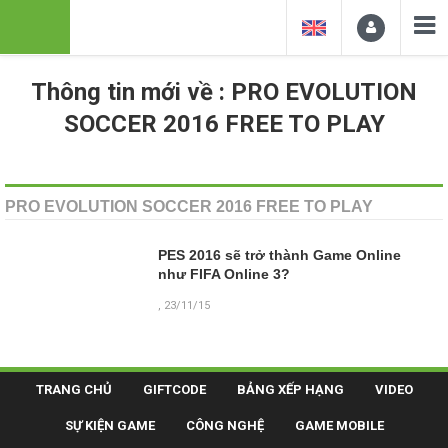
Thông tin mới về : PRO EVOLUTION
SOCCER 2016 FREE TO PLAY
PRO EVOLUTION SOCCER 2016 FREE TO PLAY
PES 2016 sẽ trở thành Game Online
như FIFA Online 3?
, 23/11/15
TRANG CHỦ
GIFTCODE
BẢNG XẾP HẠNG
VIDEO
SỰ KIỆN GAME
CÔNG NGHỆ
GAME MOBILE