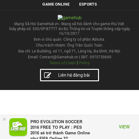
GAME ONLINE
ESPORTS
Mạng Xã Hội GameHub.vn - Mạng xã hội dành cho game thủ Việt.
Giấy phép số: 505/GP-BTTTT do Bộ Thông tin và Truyền thông cấp ngày
16/10/2017.
Đơn vị chủ quản: Công ty cổ phần Adsota.
Chịu trách nhiệm: Ông Trần Quốc Toản.
Địa chỉ: Le Building, số 11, ngõ 71, Láng Hạ, Ba Đình, Hà Nội.
Email: Contact@Gamehub.vn | SĐT: 0975730600
|
Terms of Uses
Policy
Liên hệ đăng bài
×
PRO EVOLUTION SOCCER
VIEW
2016 FREE TO PLAY : PES
2016 sẽ trở thành Game Online
như FIFA Online 3?