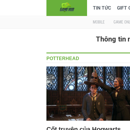
TIN TỨC
GIFT
MOBILE
GAME ONL
Thông tin
POTTERHEAD
Cốt truyện của Hogwarts