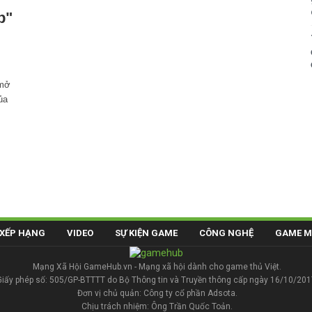
p"
"mở
ủa
XẾP HẠNG
VIDEO
SỰ KIỆN GAME
CÔNG NGHỆ
GAME M
Mạng Xã Hội GameHub.vn - Mạng xã hội dành cho game thủ Việt.
Giấy phép số: 505/GP-BTTTT do Bộ Thông tin và Truyền thông cấp ngày 16/10/201
Đơn vị chủ quản: Công ty cổ phần Adsota.
Chịu trách nhiệm: Ông Trần Quốc Toản.