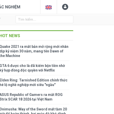
ẮC NGHIỆM
Y
HOT NEWS
Quake 2021 ra mắt bản mở rộng mới nhân
dịp kỷ niệm 30 năm, mang tên Dawn of
the Machine
GTA 6 được cho là đã kiếm bộn tiền nhờ
ký hợp đồng độc quyền với Netflix
Elden Ring: Tarnished Edition chính thức
hé lộ nghề nghiệp mới siêu "ngầu"
ASUS Republic of Gamers ra mắt ROG
Strix SCAR 18 2026 tại Việt Nam
Onimusha: Way of the Sword mất tầm 20
giờ để hoàn thành, hai mức độ khó dành