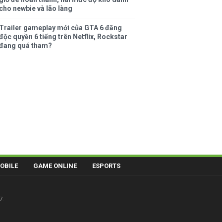
cho newbie và lão làng
Trailer gameplay mới của GTA 6 đăng
độc quyền 6 tiếng trên Netflix, Rockstar
đang quá tham?
OBILE
GAME ONLINE
ESPORTS
7.