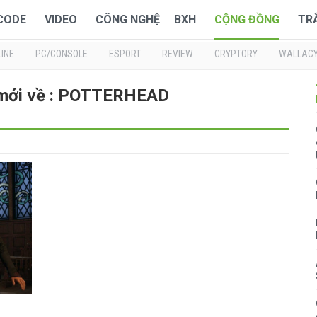
 CODE
VIDEO
CÔNG NGHỆ
BXH
CỘNG ĐỒNG
TR
INE
PC/CONSOLE
ESPORT
REVIEW
CRYPTORY
WALLAC
 mới về : POTTERHEAD