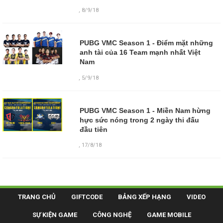
,
8/9/18
PUBG VMC Season 1 - Điểm mặt những
anh tài của 16 Team mạnh nhất Việt
Nam
,
5/9/18
PUBG VMC Season 1 - Miền Nam hừng
hực sức nóng trong 2 ngày thi đấu
đầu tiên
,
17/8/18
TRANG CHỦ
GIFTCODE
BẢNG XẾP HẠNG
VIDEO
SỰ KIỆN GAME
CÔNG NGHỆ
GAME MOBILE