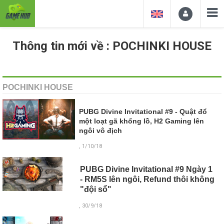
Thông tin mới về : POCHINKI HOUSE
POCHINKI HOUSE
PUBG Divine Invitational #9 - Quật đổ
một loạt gã khổng lồ, H2 Gaming lên
ngôi vô địch
, 1/10/18
PUBG Divine Invitational #9 Ngày 1
- RM5S lên ngôi, Refund thôi không
"đội sổ"
, 30/9/18