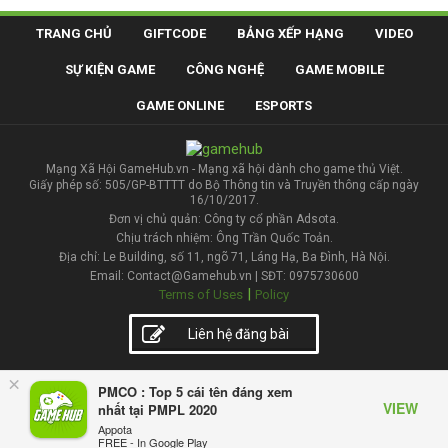
TRANG CHỦ
GIFTCODE
BẢNG XẾP HẠNG
VIDEO
SỰ KIỆN GAME
CÔNG NGHỆ
GAME MOBILE
GAME ONLINE
ESPORTS
Mạng Xã Hội GameHub.vn - Mạng xã hội dành cho game thủ Việt.
Giấy phép số: 505/GP-BTTTT do Bộ Thông tin và Truyền thông cấp ngày
16/10/2017.
Đơn vị chủ quản: Công ty cổ phần Adsota.
Chịu trách nhiệm: Ông Trần Quốc Toản.
Địa chỉ: Le Building, số 11, ngõ 71, Láng Hạ, Ba Đình, Hà Nội.
Email: Contact@Gamehub.vn | SĐT: 0975730600
|
Terms of Uses
Policy
Liên hệ đăng bài
×
PMCO : Top 5 cái tên đáng xem
VIEW
nhất tại PMPL 2020
Appota
FREE - In Google Play