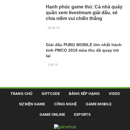
Hạnh phúc game thủ: Cả nhà quây
quần xem livestream giải đấu, sẻ
chia niềm vui chiến thắng
, 25/8/19
Giải đấu PUBG MOBILE lớn nhất hành
tinh PMCO 2019 mùa thu đã quay trở
lại
, 1/8/19
TRANG CHỦ
GIFTCODE
BẢNG XẾP HẠNG
VIDEO
SỰ KIỆN GAME
CÔNG NGHỆ
GAME MOBILE
GAME ONLINE
ESPORTS