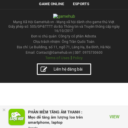
GAME ONLINE
ESPORTS
Mạng Xã Hội GameHub.vn - Mạng xã hội dành cho game thủ Việt.
Giấy phép số: 505/GP-BTTTT do Bộ Thông tin và Truyền thông cấp ngày
16/10/2017.
Đơn vị chủ quản: Công ty cổ phần Adsota.
Chịu trách nhiệm: Ông Trần Quốc Toản.
Địa chỉ: Le Building, số 11, ngõ 71, Láng Hạ, Ba Đình, Hà Nội.
Email: Contact@Gamehub.vn | SĐT: 0975730600
|
Terms of Uses
Policy
Liên hệ đăng bài
×
PHẦN MỀM TĂNG ÂM THANH :
VIEW
Mẹo để tăng âm lượng loa trên
smartphone, laptop
Appota