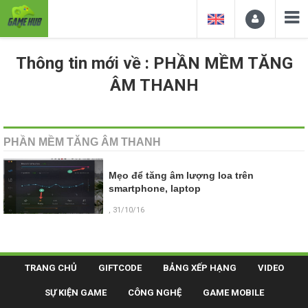
Thông tin mới về : PHẦN MỀM TĂNG
ÂM THANH
PHẦN MỀM TĂNG ÂM THANH
Mẹo để tăng âm lượng loa trên
smartphone, laptop
, 31/10/16
TRANG CHỦ
GIFTCODE
BẢNG XẾP HẠNG
VIDEO
SỰ KIỆN GAME
CÔNG NGHỆ
GAME MOBILE