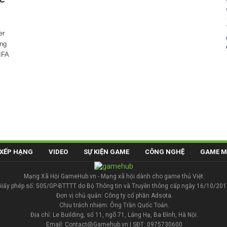
er
ng
IFA
XẾP HẠNG
VIDEO
SỰ KIỆN GAME
CÔNG NGHỆ
GAME M
Mạng Xã Hội GameHub.vn - Mạng xã hội dành cho game thủ Việt.
Giấy phép số: 505/GP-BTTTT do Bộ Thông tin và Truyền thông cấp ngày 16/10/201
Đơn vị chủ quản: Công ty cổ phần Adsota.
Chịu trách nhiệm: Ông Trần Quốc Toản.
Địa chỉ: Le Building, số 11, ngõ 71, Láng Hạ, Ba Đình, Hà Nội.
Email: Contact@Gamehub.vn | SĐT: 0975730600