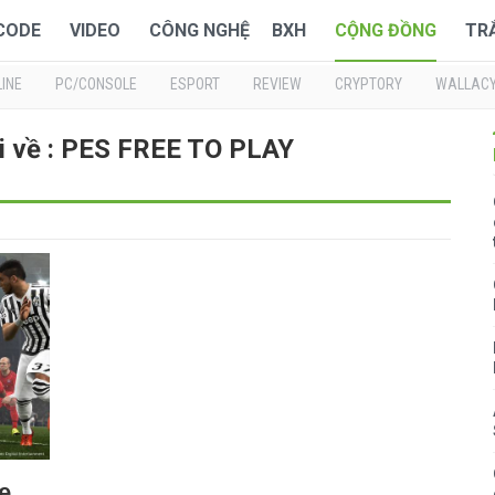
 CODE
VIDEO
CÔNG NGHỆ
BXH
CỘNG ĐỒNG
TR
INE
PC/CONSOLE
ESPORT
REVIEW
CRYPTORY
WALLAC
i về : PES FREE TO PLAY
e