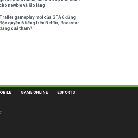
cho newbie và lão làng
Trailer gameplay mới của GTA 6 đăng
độc quyền 6 tiếng trên Netflix, Rockstar
đang quá tham?
OBILE
GAME ONLINE
ESPORTS
7.