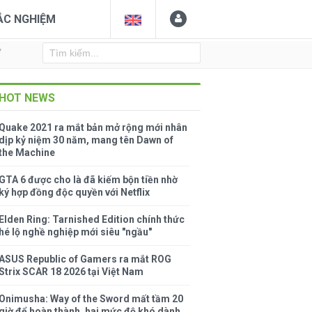
ẮC NGHIỆM
Y
HOT NEWS
Quake 2021 ra mắt bản mở rộng mới nhân
dịp kỷ niệm 30 năm, mang tên Dawn of
the Machine
GTA 6 được cho là đã kiếm bộn tiền nhờ
ký hợp đồng độc quyền với Netflix
Elden Ring: Tarnished Edition chính thức
hé lộ nghề nghiệp mới siêu "ngầu"
ASUS Republic of Gamers ra mắt ROG
Strix SCAR 18 2026 tại Việt Nam
Onimusha: Way of the Sword mất tầm 20
giờ để hoàn thành, hai mức độ khó dành