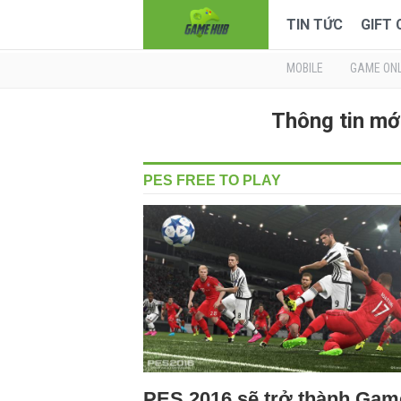
TIN TỨC
GIFT
MOBILE
GAME ONL
Thông tin mớ
PES FREE TO PLAY
PES 2016 sẽ trở thành Gam