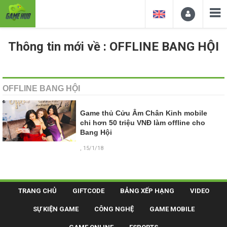
Thông tin mới về : OFFLINE BANG HỘI
OFFLINE BANG HỘI
Game thủ Cửu Âm Chân Kinh mobile
chi hơn 50 triệu VNĐ làm offline cho
Bang Hội
, 15/1/18
TRANG CHỦ
GIFTCODE
BẢNG XẾP HẠNG
VIDEO
SỰ KIỆN GAME
CÔNG NGHỆ
GAME MOBILE