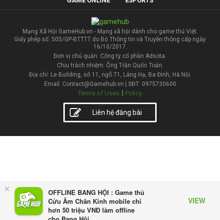
GAME ONLINE
ESPORTS
Mạng Xã Hội GameHub.vn - Mạng xã hội dành cho game thủ Việt.
Giấy phép số: 505/GP-BTTTT do Bộ Thông tin và Truyền thông cấp ngày
16/10/2017.
Đơn vị chủ quản: Công ty cổ phần Adsota.
Chịu trách nhiệm: Ông Trần Quốc Toản.
Địa chỉ: Le Building, số 11, ngõ 71, Láng Hạ, Ba Đình, Hà Nội.
Email: Contact@Gamehub.vn | SĐT: 0975730600
|
Terms of Uses
Policy
Liên hệ đăng bài
×
OFFLINE BANG HỘI : Game thủ
VIEW
Cửu Âm Chân Kinh mobile chi
hơn 50 triệu VNĐ làm offline
cho Bang Hội