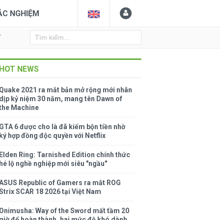
ẮC NGHIỆM
Y
HOT NEWS
Quake 2021 ra mắt bản mở rộng mới nhân
dịp kỷ niệm 30 năm, mang tên Dawn of
the Machine
GTA 6 được cho là đã kiếm bộn tiền nhờ
ký hợp đồng độc quyền với Netflix
Elden Ring: Tarnished Edition chính thức
hé lộ nghề nghiệp mới siêu "ngầu"
ASUS Republic of Gamers ra mắt ROG
Strix SCAR 18 2026 tại Việt Nam
Onimusha: Way of the Sword mất tầm 20
giờ để hoàn thành, hai mức độ khó dành