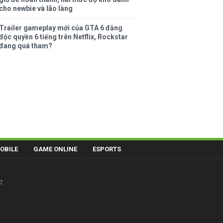
cho newbie và lão làng
Trailer gameplay mới của GTA 6 đăng
độc quyền 6 tiếng trên Netflix, Rockstar
đang quá tham?
OBILE
GAME ONLINE
ESPORTS
7.