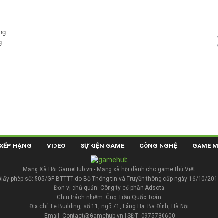
ng
g
XẾP HẠNG
VIDEO
SỰ KIỆN GAME
CÔNG NGHỆ
GAME M
Mạng Xã Hội GameHub.vn - Mạng xã hội dành cho game thủ Việt.
Giấy phép số: 505/GP-BTTTT do Bộ Thông tin và Truyền thông cấp ngày 16/10/201
Đơn vị chủ quản: Công ty cổ phần Adsota.
Chịu trách nhiệm: Ông Trần Quốc Toản.
Địa chỉ: Le Building, số 11, ngõ 71, Láng Hạ, Ba Đình, Hà Nội.
Email: Contact@Gamehub.vn | SĐT: 0975730600