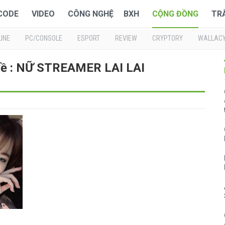
 CODE
VIDEO
CÔNG NGHỆ
BXH
CỘNG ĐỒNG
TR
INE
PC/CONSOLE
ESPORT
REVIEW
CRYPTORY
WALLAC
 về : NỮ STREAMER LAI LAI