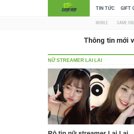
TIN TỨC
GIFT
MOBILE
GAME ONL
Thông tin mới
NỮ STREAMER LAI LAI
Rộ tin nữ streamer Lai Lai