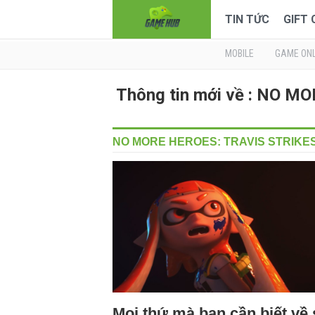
TIN TỨC
GIFT
MOBILE
GAME ONL
Thông tin mới về : NO 
NO MORE HEROES: TRAVIS STRIKE
Mọi thứ mà bạn cần biết về