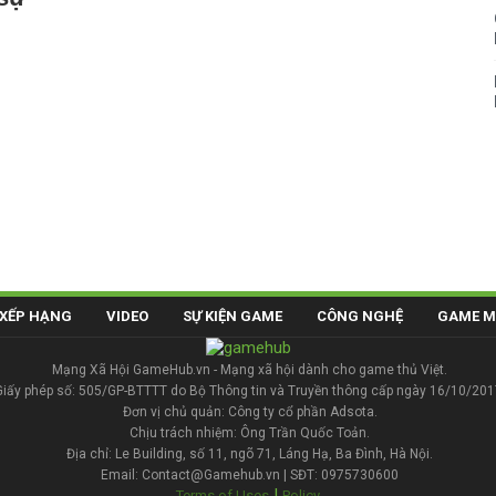
XẾP HẠNG
VIDEO
SỰ KIỆN GAME
CÔNG NGHỆ
GAME M
Mạng Xã Hội GameHub.vn - Mạng xã hội dành cho game thủ Việt.
Giấy phép số: 505/GP-BTTTT do Bộ Thông tin và Truyền thông cấp ngày 16/10/201
Đơn vị chủ quản: Công ty cổ phần Adsota.
Chịu trách nhiệm: Ông Trần Quốc Toản.
Địa chỉ: Le Building, số 11, ngõ 71, Láng Hạ, Ba Đình, Hà Nội.
Email: Contact@Gamehub.vn | SĐT: 0975730600
|
Terms of Uses
Policy