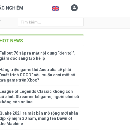
ẮC NGHIỆM
Y
HOT NEWS
Fallout 76 sắp ra mắt nội dung “đen tối”,
giám đốc sáng tạo hé lộ
Hàng triệu game thủ Australia sẽ phải
"xuất trình CCCD" nếu muốn chơi một số
tựa game trên Xbox?
League of Legends Classic không còn
sức hút: Streamer bỏ game, người chơi cũ
không còn online
Quake 2021 ra mắt bản mở rộng mới nhân
dịp kỷ niệm 30 năm, mang tên Dawn of
the Machine