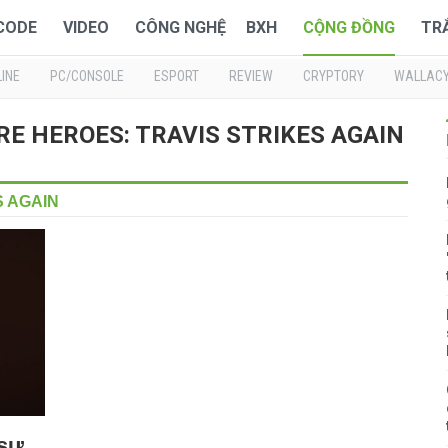
 CODE
VIDEO
CÔNG NGHỆ
BXH
CỘNG ĐỒNG
TR
INE
PC/CONSOLE
ESPORT
REVIEW
CRYPTORY
WALLAC
MORE HEROES: TRAVIS STRIKES AGAIN
S AGAIN
 sự