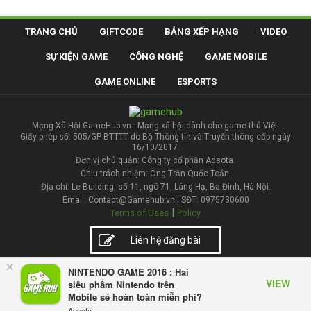
TRANG CHỦ
GIFTCODE
BẢNG XẾP HẠNG
VIDEO
SỰ KIỆN GAME
CÔNG NGHỆ
GAME MOBILE
GAME ONLINE
ESPORTS
Mạng Xã Hội GameHub.vn - Mạng xã hội dành cho game thủ Việt.
Giấy phép số: 505/GP-BTTTT do Bộ Thông tin và Truyền thông cấp ngày
16/10/2017.
Đơn vị chủ quản: Công ty cổ phần Adsota.
Chịu trách nhiệm: Ông Trần Quốc Toản.
Địa chỉ: Le Building, số 11, ngõ 71, Láng Hạ, Ba Đình, Hà Nội.
Email: Contact@Gamehub.vn | SĐT: 0975730600
|
Terms of Uses
Policy
Liên hệ đăng bài
×
NINTENDO GAME 2016 : Hai
VIEW
siêu phẩm Nintendo trên
Mobile sẽ hoàn toàn miễn phí?
Appota