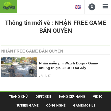
Thông tin mới về : NHẬN FREE GAME
BẢN QUYỀN
NHẬN FREE GAME BẢN QUYỀN
Nhận miễn phí Watch Dogs - Game
khủng trị giá 30 USD tại đây
, 7/11/17
TRANG CHỦ
GIFTCODE
BẢNG XẾP HẠNG
VIDEO
SỰ KIỆN GAME
CÔNG NGHỆ
GAME MOBILE