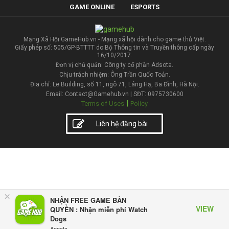
GAME ONLINE
ESPORTS
Mạng Xã Hội GameHub.vn - Mạng xã hội dành cho game thủ Việt.
Giấy phép số: 505/GP-BTTTT do Bộ Thông tin và Truyền thông cấp ngày
16/10/2017.
Đơn vị chủ quản: Công ty cổ phần Adsota.
Chịu trách nhiệm: Ông Trần Quốc Toản.
Địa chỉ: Le Building, số 11, ngõ 71, Láng Hạ, Ba Đình, Hà Nội.
Email: Contact@Gamehub.vn | SĐT: 0975730600
|
Terms of Uses
Policy
Liên hệ đăng bài
×
NHẬN FREE GAME BẢN
VIEW
QUYỀN : Nhận miễn phí Watch
Dogs
Appota