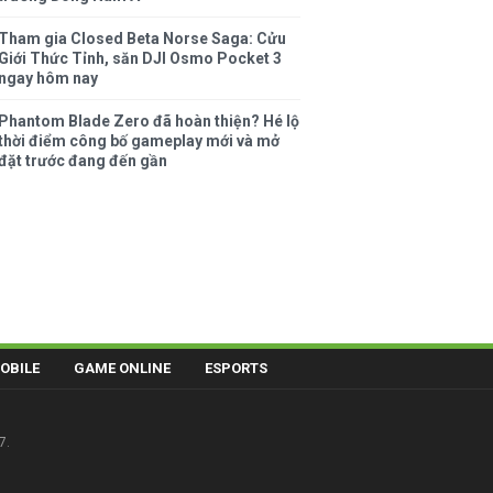
Tham gia Closed Beta Norse Saga: Cửu
Giới Thức Tỉnh, săn DJI Osmo Pocket 3
ngay hôm nay
Phantom Blade Zero đã hoàn thiện? Hé lộ
thời điểm công bố gameplay mới và mở
đặt trước đang đến gần
OBILE
GAME ONLINE
ESPORTS
7.