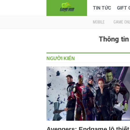
TIN TỨC
GIFT
MOBILE
GAME ONL
Thông tin
NGƯỜI KIẾN
Avengers: Endgame lộ thiết