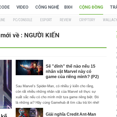
 CODE
VIDEO
CÔNG NGHỆ
BXH
CỘNG ĐỒNG
TR
INE
PC/CONSOLE
ESPORT
REVIEW
CRYPTORY
WALLAC
 mới về : NGƯỜI KIẾN
Sẽ "đỉnh" thế nào nếu 15
nhân vật Marvel này có
game của riêng mình? (P2)
Sau Marvel’s Spider-Man, có nhiều ý kiến cho rằng,
còn rất nhiều những nhân vật của Marvel sẽ thực sự
xuất sắc nếu có cho mình một tựa game riêng biệt. Đó
là những ai? Hãy cùng Gamehub đi tìm câu trả lời nhé!
Giải nghĩa Credit Ant-Man
 kế