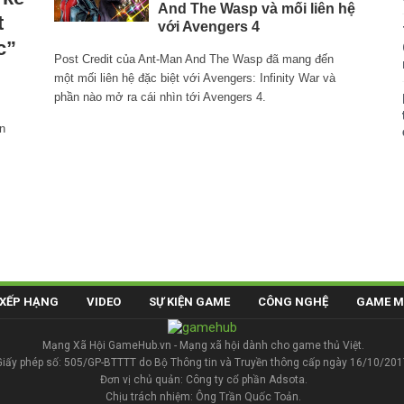
And The Wasp và mối liên hệ
t
với Avengers 4
c”
Post Credit của Ant-Man And The Wasp đã mang đến
một mối liên hệ đặc biệt với Avengers: Infinity War và
phần nào mở ra cái nhìn tới Avengers 4.
n
XẾP HẠNG
VIDEO
SỰ KIỆN GAME
CÔNG NGHỆ
GAME M
Mạng Xã Hội GameHub.vn - Mạng xã hội dành cho game thủ Việt.
Giấy phép số: 505/GP-BTTTT do Bộ Thông tin và Truyền thông cấp ngày 16/10/201
Đơn vị chủ quản: Công ty cổ phần Adsota.
Chịu trách nhiệm: Ông Trần Quốc Toản.