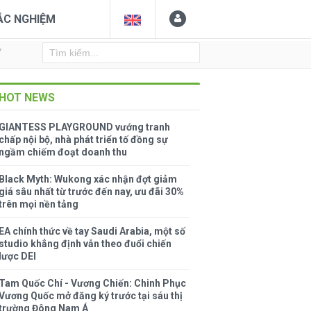
ẮC NGHIỆM
Y
HOT NEWS
GIANTESS PLAYGROUND vướng tranh
chấp nội bộ, nhà phát triển tố đồng sự
ngầm chiếm đoạt doanh thu
Black Myth: Wukong xác nhận đợt giảm
giá sâu nhất từ trước đến nay, ưu đãi 30%
trên mọi nền tảng
EA chính thức về tay Saudi Arabia, một số
studio khẳng định vẫn theo đuổi chiến
lược DEI
Tam Quốc Chí - Vương Chiến: Chinh Phục
Vương Quốc mở đăng ký trước tại sáu thị
trường Đông Nam Á