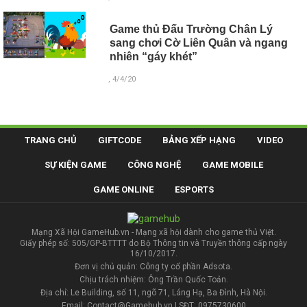
Game thủ Đấu Trường Chân Lý
sang chơi Cờ Liên Quân và ngang
nhiên “gáy khét”
, 4/4/20
TRANG CHỦ
GIFTCODE
BẢNG XẾP HẠNG
VIDEO
SỰ KIỆN GAME
CÔNG NGHỆ
GAME MOBILE
GAME ONLINE
ESPORTS
Mạng Xã Hội GameHub.vn - Mạng xã hội dành cho game thủ Việt.
Giấy phép số: 505/GP-BTTTT do Bộ Thông tin và Truyền thông cấp ngày
16/10/2017.
Đơn vị chủ quản: Công ty cổ phần Adsota.
Chịu trách nhiệm: Ông Trần Quốc Toản.
Địa chỉ: Le Building, số 11, ngõ 71, Láng Hạ, Ba Đình, Hà Nội.
Email: Contact@Gamehub.vn | SĐT: 0975730600