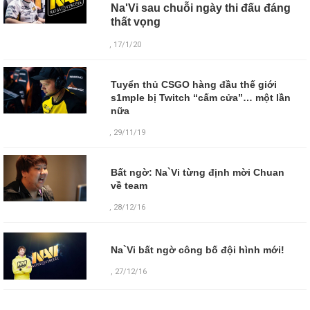
Na'Vi sau chuỗi ngày thi đấu đáng
thất vọng
, 17/1/20
Tuyển thủ CSGO hàng đầu thế giới
s1mple bị Twitch “cấm cửa”… một lần
nữa
, 29/11/19
Bất ngờ: Na`Vi từng định mời Chuan
về team
, 28/12/16
Na`Vi bất ngờ công bố đội hình mới!
,
27/12/16