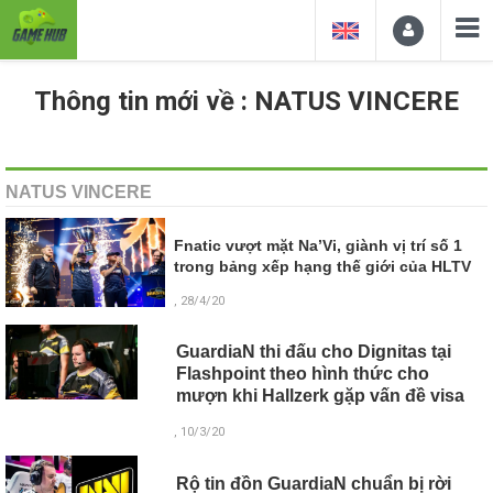
Thông tin mới về : NATUS VINCERE
NATUS VINCERE
Fnatic vượt mặt Na’Vi, giành vị trí số 1
trong bảng xếp hạng thế giới của HLTV
, 28/4/20
GuardiaN thi đấu cho Dignitas tại
Flashpoint theo hình thức cho
mượn khi Hallzerk gặp vấn đề visa
, 10/3/20
Rộ tin đồn GuardiaN chuẩn bị rời