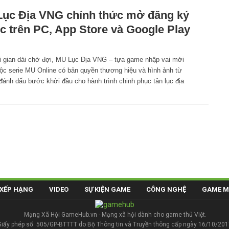
ục Địa VNG chính thức mở đăng ký
c trên PC, App Store và Google Play
i gian dài chờ đợi, MU Lục Địa VNG – tựa game nhập vai mới
uộc serie MU Online có bản quyền thương hiệu và hình ảnh từ
ánh dấu bước khởi đầu cho hành trình chinh phục tân lục địa
XẾP HẠNG
VIDEO
SỰ KIỆN GAME
CÔNG NGHỆ
GAME M
Mạng Xã Hội GameHub.vn - Mạng xã hội dành cho game thủ Việt.
Giấy phép số: 505/GP-BTTTT do Bộ Thông tin và Truyền thông cấp ngày 16/10/201