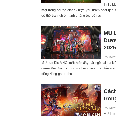
Tỉnh: M
một trong những class được yêu thích nhất lịch
có thể trải nghiệm anh chàng tóc đỏ này.
MU L
Dươn
2025
,
27/5/2
MU Lục Địa VNG xuất hiện đầy bất ngờ tại sự ki
game Việt Nam - cùng sự hiện diện của Diễn vi
cộng đồng game thủ.
Cách
tron
,
22/4/2
MU Lục 