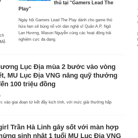
thủ tại “Gamers Lead The
Play”
Ngày hội Gamers Lead The Play dành cho game thủ
hứa hẹn sẽ bùng nổ với dàn nghệ sĩ Quân A.P, Ngô
Lan Hương, Mason Nguyễn cùng các hoạt động trải
ạch
nghiệm cực đa dạng.
 Mễ
ương Lục Địa mùa 2 bước vào vòng
ết, MU Lục Địa VNG nâng quỹ thưởng
đến 100 triệu đồng
6
 vào giai đoạn tứ kết đầy kịch tính, với mức giải thưởng hấp
girl Trần Hà Linh gây sốt với màn hợp
mừng sinh nhật 1 tuổi MU Lục Địa VNG