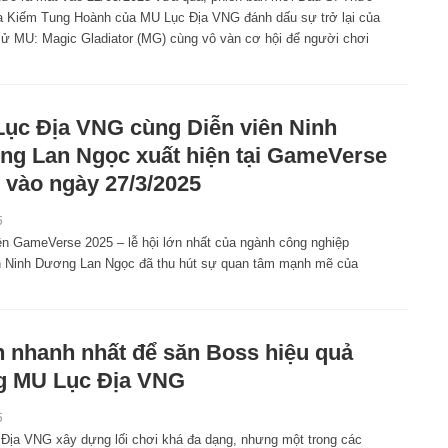
a Kiếm Tung Hoành của MU Lục Địa VNG đánh dấu sự trở lại của
 sử MU: Magic Gladiator (MG) cùng vô vàn cơ hội để người chơi
ục Địa VNG cùng Diễn viên Ninh
g Lan Ngọc xuất hiện tại GameVerse
 vào ngày 27/3/2025
5
ện GameVerse 2025 – lễ hội lớn nhất của ngành công nghiệp
ên Ninh Dương Lan Ngọc đã thu hút sự quan tâm mạnh mẽ của
 nhanh nhất để săn Boss hiệu quả
g MU Lục Địa VNG
5
Địa VNG xây dựng lối chơi khá đa dạng, nhưng một trong các