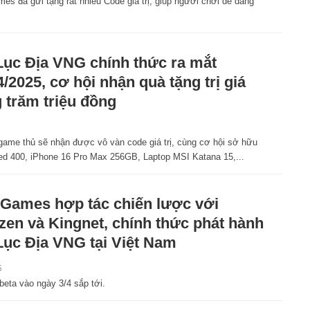
s đã gửi tặng rất nhiều Code giá trị, giúp người chơi dễ dàng
ục Địa VNG chính thức ra mắt
4/2025, cơ hội nhận quà tặng trị giá
 trăm triệu đồng
game thủ sẽ nhận được vô vàn code giá trị, cùng cơ hội sở hữu
ed 400, iPhone 16 Pro Max 256GB, Laptop MSI Katana 15,...
ames hợp tác chiến lược với
en và Kingnet, chính thức phát hành
ục Địa VNG tại Việt Nam
5
eta vào ngày 3/4 sắp tới.