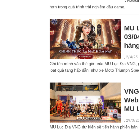
VNGGame
hơn trong quá trình trải nghiệm đầu game.
MU L
03/0
hàng
,
2/4/25
Ghi tên mình vào thế giới của MU Lục Địa VNG, 
loạt quà tặng hấp dẫn, như xe Moto Triumph Spe
VNGG
Webz
MU L
,
29/3/2
MU Lục Địa VNG dự kiến sẽ tiến hành phiên bản b