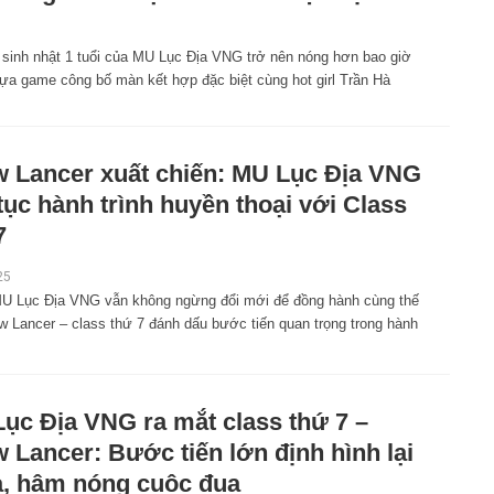
 sinh nhật 1 tuổi của MU Lục Địa VNG trở nên nóng hơn bao giờ
tựa game công bố màn kết hợp đặc biệt cùng hot girl Trần Hà
 Lancer xuất chiến: MU Lục Địa VNG
 tục hành trình huyền thoại với Class
7
25
MU Lục Địa VNG vẫn không ngừng đổi mới để đồng hành cùng thế
ow Lancer – class thứ 7 đánh dấu bước tiến quan trọng trong hành
ục Địa VNG ra mắt class thứ 7 –
 Lancer: Bước tiến lớn định hình lại
, hâm nóng cuộc đua