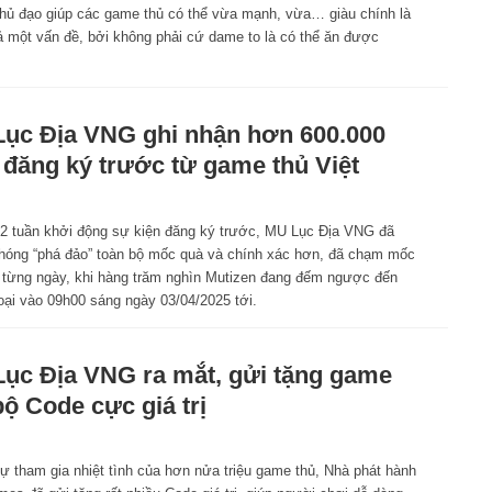
chủ đạo giúp các game thủ có thể vừa mạnh, vừa… giàu chính là
 cả một vấn đề, bởi không phải cứ dame to là có thể ăn được
ục Địa VNG ghi nhận hơn 600.000
 đăng ký trước từ game thủ Việt
 2 tuần khởi động sự kiện đăng ký trước, MU Lục Địa VNG đã
hóng “phá đảo” toàn bộ mốc quà và chính xác hơn, đã chạm mốc
 từng ngày, khi hàng trăm nghìn Mutizen đang đếm ngược đến
oại vào 09h00 sáng ngày 03/04/2025 tới.
ục Địa VNG ra mắt, gửi tặng game
bộ Code cực giá trị
ự tham gia nhiệt tình của hơn nửa triệu game thủ, Nhà phát hành