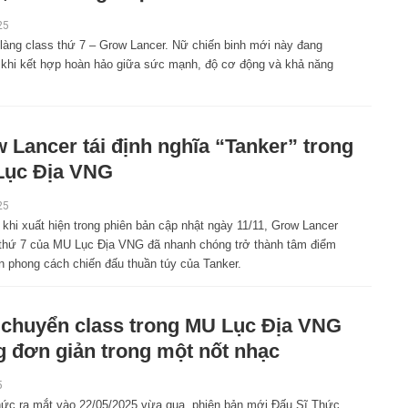
25
làng class thứ 7 – Grow Lancer. Nữ chiến binh mới này đang
, khi kết hợp hoàn hảo giữa sức mạnh, độ cơ động và khả năng
 Lancer tái định nghĩa “Tanker” trong
Lục Địa VNG
25
khi xuất hiện trong phiên bản cập nhật ngày 11/11, Grow Lancer
 thứ 7 của MU Lục Địa VNG đã nhanh chóng trở thành tâm điểm
àn phong cách chiến đấu thuần túy của Tanker.
chuyển class trong MU Lục Địa VNG
g đơn giản trong một nốt nhạc
5
hức ra mắt vào 22/05/2025 vừa qua, phiên bản mới Đấu Sĩ Thức