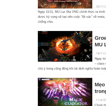
,
20/11/
Ngày 11/11, MU Lục Địa VNG chính thức ra trình 
được kỳ vọng sẽ tạo nên cuộc “lột xác” về meta
chống chịu.
Grow
MU 
,
18/11/
Ngay từ 
– class
chú ý trong cộng đồng khi tái định nghĩa hoàn to
Mẹo 
tron
,
11/6/2
Chính t