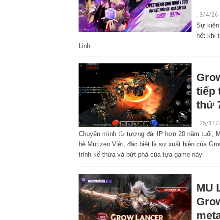
, 3/4/26
Sự kiện
hết khi 
Linh
Grow
tiếp
thứ 
,
25/11/
Chuyển mình từ tượng đài IP hơn 20 năm tuổi, 
hệ Mutizen Việt, đặc biệt là sự xuất hiện của Gr
trình kế thừa và bứt phá của tựa game này
MU L
Grow
meta