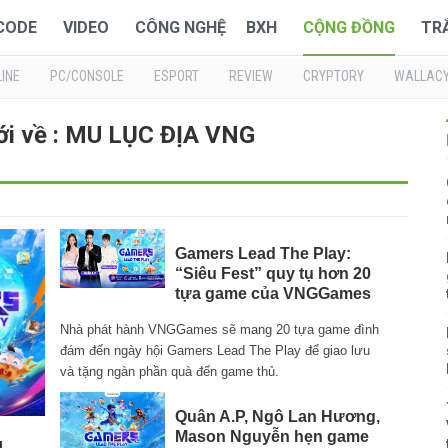
 CODE
VIDEO
CÔNG NGHỆ
BXH
CỘNG ĐỒNG
TR
INE
PC/CONSOLE
ESPORT
REVIEW
CRYPTORY
WALLAC
ới về : MU LỤC ĐỊA VNG
Gamers Lead The Play:
“Siêu Fest” quy tụ hơn 20
tựa game của VNGGames
Nhà phát hành VNGGames sẽ mang 20 tựa game đình
đám đến ngày hội Gamers Lead The Play để giao lưu
và tặng ngàn phần quà đến game thủ.
Quân A.P, Ngô Lan Hương,
Mason Nguyễn hẹn game
u