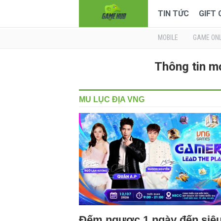
TIN TỨC
GIFT
MOBILE
GAME ONL
Thông tin m
MU LỤC ĐỊA VNG
Đếm ngược 1 ngày đến siê