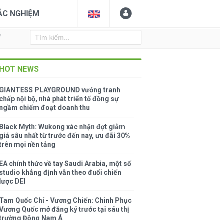
ẮC NGHIỆM
Y
HOT NEWS
GIANTESS PLAYGROUND vướng tranh
chấp nội bộ, nhà phát triển tố đồng sự
ngầm chiếm đoạt doanh thu
Black Myth: Wukong xác nhận đợt giảm
giá sâu nhất từ trước đến nay, ưu đãi 30%
trên mọi nền tảng
EA chính thức về tay Saudi Arabia, một số
studio khẳng định vẫn theo đuổi chiến
lược DEI
Tam Quốc Chí - Vương Chiến: Chinh Phục
Vương Quốc mở đăng ký trước tại sáu thị
trường Đông Nam Á