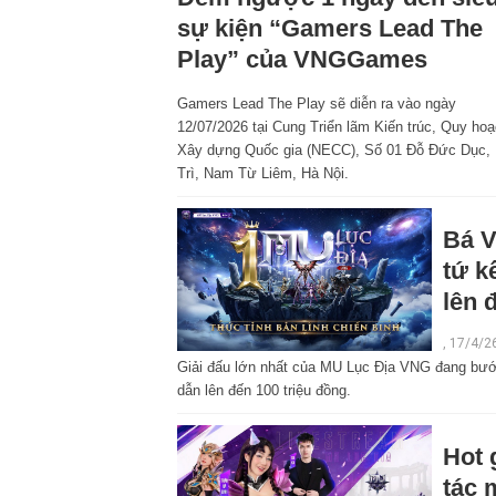
sự kiện “Gamers Lead The
Play” của VNGGames
Gamers Lead The Play sẽ diễn ra vào ngày
12/07/2026 tại Cung Triển lãm Kiến trúc, Quy ho
Xây dựng Quốc gia (NECC), Số 01 Đỗ Đức Dục,
Trì, Nam Từ Liêm, Hà Nội.
Bá V
tứ k
lên 
, 17/4/2
Giải đấu lớn nhất của MU Lục Địa VNG đang bước
dẫn lên đến 100 triệu đồng.
Hot 
tác 