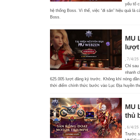
yếu tố 
hệ thống Boss. Vì thế, việc “đi săn” hiệu quả là
Boss.
MU L
lượt
,
7/4/25
Chỉ sau
nhanh c
625.005 lượt đăng ký trước. Không khí nóng dần
thời điểm chính thức bước vào Lục Địa huyền th
MU L
thủ 
,
6/4/25
Trước s