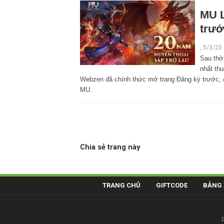
MU L
trướ
,
5/3/25
Sau thờ
nhất th
Webzen đã chính thức mở trang Đăng ký trước, đ
MU.
Chia sẻ trang này
TRANG CHỦ
GIFTCODE
BẢNG 