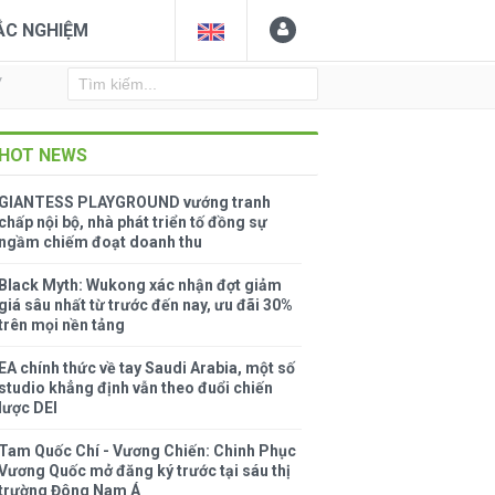
ẮC NGHIỆM
Y
HOT NEWS
GIANTESS PLAYGROUND vướng tranh
chấp nội bộ, nhà phát triển tố đồng sự
ngầm chiếm đoạt doanh thu
Black Myth: Wukong xác nhận đợt giảm
giá sâu nhất từ trước đến nay, ưu đãi 30%
trên mọi nền tảng
EA chính thức về tay Saudi Arabia, một số
studio khẳng định vẫn theo đuổi chiến
lược DEI
Tam Quốc Chí - Vương Chiến: Chinh Phục
Vương Quốc mở đăng ký trước tại sáu thị
trường Đông Nam Á