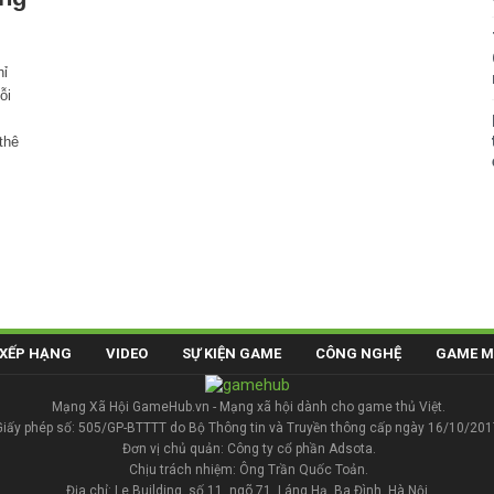
hỉ
ỗi
thê
XẾP HẠNG
VIDEO
SỰ KIỆN GAME
CÔNG NGHỆ
GAME M
Mạng Xã Hội GameHub.vn - Mạng xã hội dành cho game thủ Việt.
Giấy phép số: 505/GP-BTTTT do Bộ Thông tin và Truyền thông cấp ngày 16/10/201
Đơn vị chủ quản: Công ty cổ phần Adsota.
Chịu trách nhiệm: Ông Trần Quốc Toản.
Địa chỉ: Le Building, số 11, ngõ 71, Láng Hạ, Ba Đình, Hà Nội.