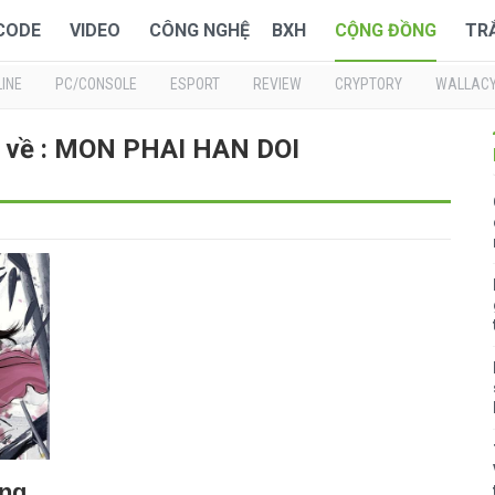
 CODE
VIDEO
CÔNG NGHỆ
BXH
CỘNG ĐỒNG
TR
INE
PC/CONSOLE
ESPORT
REVIEW
CRYPTORY
WALLAC
i về : MON PHAI HAN DOI
ững