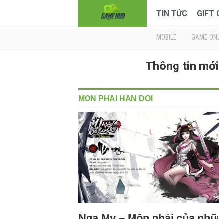
TIN TỨC
GIFT
MOBILE
GAME ONL
Thông tin mớ
MON PHAI HAN DOI
Nga My – Môn phái của nh