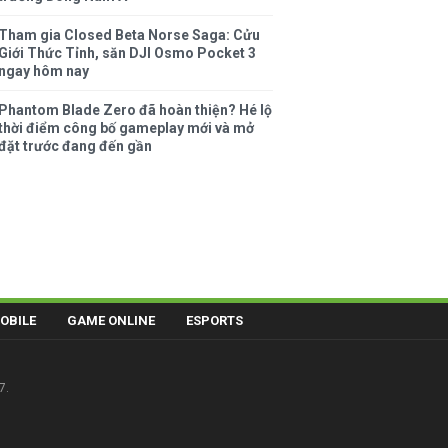
Tham gia Closed Beta Norse Saga: Cửu
Giới Thức Tỉnh, săn DJI Osmo Pocket 3
ngay hôm nay
Phantom Blade Zero đã hoàn thiện? Hé lộ
thời điểm công bố gameplay mới và mở
đặt trước đang đến gần
OBILE
GAME ONLINE
ESPORTS
7.