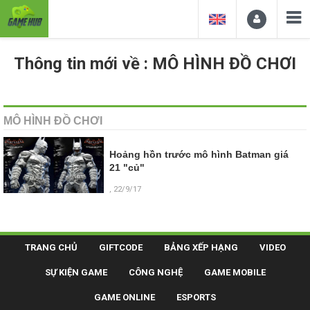
Thông tin mới về : MÔ HÌNH ĐỒ CHƠI
MÔ HÌNH ĐỒ CHƠI
Hoảng hồn trước mô hình Batman giá
21 "củ"
, 22/9/17
TRANG CHỦ
GIFTCODE
BẢNG XẾP HẠNG
VIDEO
SỰ KIỆN GAME
CÔNG NGHỆ
GAME MOBILE
GAME ONLINE
ESPORTS