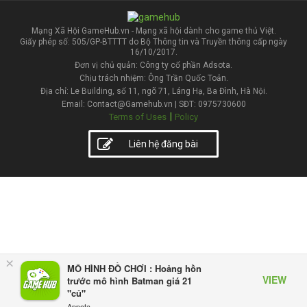
Mạng Xã Hội GameHub.vn - Mạng xã hội dành cho game thủ Việt.
Giấy phép số: 505/GP-BTTTT do Bộ Thông tin và Truyền thông cấp ngày
16/10/2017.
Đơn vị chủ quản: Công ty cổ phần Adsota.
Chịu trách nhiệm: Ông Trần Quốc Toản.
Địa chỉ: Le Building, số 11, ngõ 71, Láng Hạ, Ba Đình, Hà Nội.
Email: Contact@Gamehub.vn | SĐT: 0975730600
|
Terms of Uses
Policy
Liên hệ đăng bài
×
MÔ HÌNH ĐỒ CHƠI : Hoảng hồn
VIEW
trước mô hình Batman giá 21
"củ"
Appota