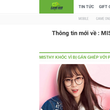
TIN TỨC
GIFT
MOBILE
GAME ONL
Thông tin mới về : 
MISTHY KHÓC VÌ BỊ GÁN GHÉP VỚI