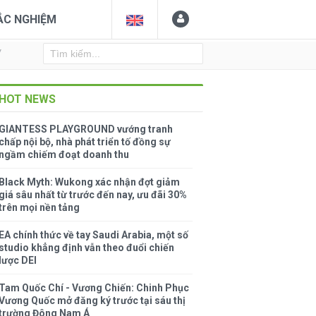
ẮC NGHIỆM
Y
HOT NEWS
GIANTESS PLAYGROUND vướng tranh
chấp nội bộ, nhà phát triển tố đồng sự
ngầm chiếm đoạt doanh thu
Black Myth: Wukong xác nhận đợt giảm
giá sâu nhất từ trước đến nay, ưu đãi 30%
trên mọi nền tảng
EA chính thức về tay Saudi Arabia, một số
studio khẳng định vẫn theo đuổi chiến
lược DEI
Tam Quốc Chí - Vương Chiến: Chinh Phục
Vương Quốc mở đăng ký trước tại sáu thị
trường Đông Nam Á