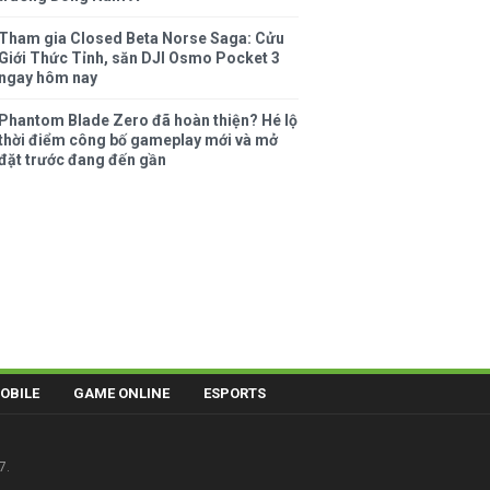
Tham gia Closed Beta Norse Saga: Cửu
Giới Thức Tỉnh, săn DJI Osmo Pocket 3
ngay hôm nay
Phantom Blade Zero đã hoàn thiện? Hé lộ
thời điểm công bố gameplay mới và mở
đặt trước đang đến gần
OBILE
GAME ONLINE
ESPORTS
7.