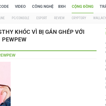
 CODE
VIDEO
CÔNG NGHỆ
BXH
CỘNG ĐỒNG
TR
INE
PC/CONSOLE
ESPORT
REVIEW
CRYPTORY
WALLAC
MISTHY KHÓC VÌ BỊ GÁN GHÉP VỚI
PEWPEW
 PEWPEW