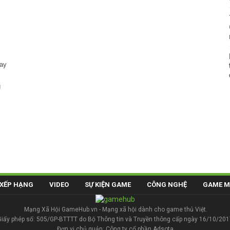
gay
g
XẾP HẠNG
VIDEO
SỰ KIỆN GAME
CÔNG NGHỆ
GAME M
Mạng Xã Hội GameHub.vn - Mạng xã hội dành cho game thủ Việt.
Giấy phép số: 505/GP-BTTTT do Bộ Thông tin và Truyền thông cấp ngày 16/10/201
Đơn vị chủ quản: Công ty cổ phần Adsota.