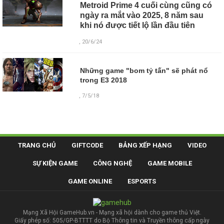
Metroid Prime 4 cuối cùng cũng có
ngày ra mắt vào 2025, 8 năm sau
khi nó được tiết lộ lần đầu tiên
, 20/6/24
Những game "bom tỷ tấn" sẽ phát nổ
trong E3 2018
, 7/5/18
TRANG CHỦ
GIFTCODE
BẢNG XẾP HẠNG
VIDEO
SỰ KIỆN GAME
CÔNG NGHỆ
GAME MOBILE
GAME ONLINE
ESPORTS
Mạng Xã Hội GameHub.vn - Mạng xã hội dành cho game thủ Việt.
Giấy phép số: 505/GP-BTTTT do Bộ Thông tin và Truyền thông cấp ngày