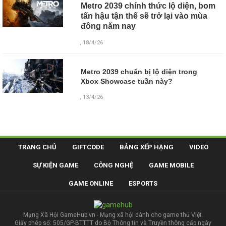
Metro 2039 chính thức lộ diện, bom
tấn hậu tận thế sẽ trở lại vào mùa
đông năm nay
, 18/4/26
Metro 2039 chuẩn bị lộ diện trong
Xbox Showcase tuần này?
, 13/4/26
TRANG CHỦ
GIFTCODE
BẢNG XẾP HẠNG
VIDEO
SỰ KIỆN GAME
CÔNG NGHỆ
GAME MOBILE
GAME ONLINE
ESPORTS
Mạng Xã Hội GameHub.vn - Mạng xã hội dành cho game thủ Việt.
Giấy phép số: 505/GP-BTTTT do Bộ Thông tin và Truyền thông cấp ngày