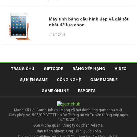
Máy tính bảng cấu hình đẹp và giá tốt
nhất để lựa chọn
,
16/12/14
TRANG CHỦ
GIFTCODE
BẢNG XẾP HẠNG
VIDEO
SỰ KIỆN GAME
CÔNG NGHỆ
GAME MOBILE
GAME ONLINE
ESPORTS
Mạng Xã Hội GameHub.vn - Mạng xã hội dành cho game thủ Việt.
Giấy phép số: 505/GP-BTTTT do Bộ Thông tin và Truyền thông cấp ngày
16/10/2017.
Đơn vị chủ quản: Công ty cổ phần Adsota.
Chịu trách nhiệm: Ông Trần Quốc Toản.
Địa chỉ: Le Building, số 11, ngõ 71, Láng Hạ, Ba Đình, Hà Nội.