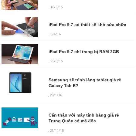
, 16/5/16
iPad Pro 9.7 có thiết kế khó sửa chữa
, 5/4/16
iPad Pro 9.7 chỉ trang bị RAM 2GB
, 25/3/16
Samsung sẽ trình làng tablet giá rẻ
Galaxy Tab E?
,
28/1/16
Cẩn thận với máy tính bảng giá rẻ
Trung Quốc có mã độc
,
21/11/15