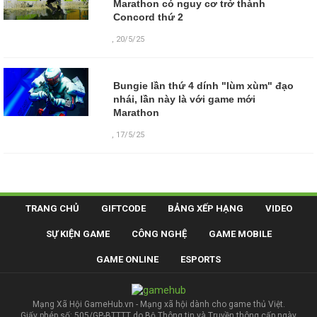
Marathon có nguy cơ trở thành
Concord thứ 2
,
20/5/25
Bungie lần thứ 4 dính "lùm xùm" đạo
nhái, lần này là với game mới
Marathon
,
17/5/25
TRANG CHỦ
GIFTCODE
BẢNG XẾP HẠNG
VIDEO
SỰ KIỆN GAME
CÔNG NGHỆ
GAME MOBILE
GAME ONLINE
ESPORTS
Mạng Xã Hội GameHub.vn - Mạng xã hội dành cho game thủ Việt.
Giấy phép số: 505/GP-BTTTT do Bộ Thông tin và Truyền thông cấp ngày