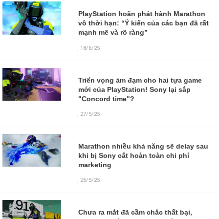
PlayStation hoãn phát hành Marathon
vô thời hạn: “Ý kiến của các bạn đã rất
mạnh mẽ và rõ ràng”
,
18/6/25
Triển vọng ảm đạm cho hai tựa game
mới của PlayStation! Sony lại sắp
"Concord time"?
,
27/5/25
Marathon nhiều khả năng sẽ delay sau
khi bị Sony cắt hoàn toàn chi phí
marketing
,
25/5/25
Chưa ra mắt đã cầm chắc thất bại,