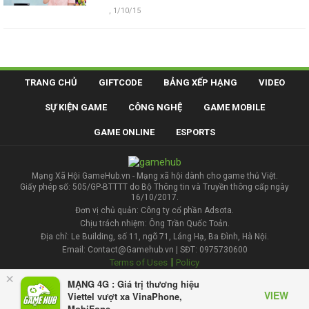
,
1/10/15
TRANG CHỦ
GIFTCODE
BẢNG XẾP HẠNG
VIDEO
SỰ KIỆN GAME
CÔNG NGHỆ
GAME MOBILE
GAME ONLINE
ESPORTS
Mạng Xã Hội GameHub.vn - Mạng xã hội dành cho game thủ Việt.
Giấy phép số: 505/GP-BTTTT do Bộ Thông tin và Truyền thông cấp ngày
16/10/2017.
Đơn vị chủ quản: Công ty cổ phần Adsota.
Chịu trách nhiệm: Ông Trần Quốc Toản.
Địa chỉ: Le Building, số 11, ngõ 71, Láng Hạ, Ba Đình, Hà Nội.
Email: Contact@Gamehub.vn | SĐT: 0975730600
|
Terms of Uses
Policy
×
MẠNG 4G : Giá trị thương hiệu
Liên hệ đăng bài
VIEW
Viettel vượt xa VinaPhone,
MobiFone