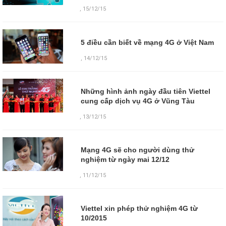
,
15/12/15
5 điều cần biết về mạng 4G ở Việt Nam
,
14/12/15
Những hình ảnh ngày đầu tiên Viettel
cung cấp dịch vụ 4G ở Vũng Tàu
,
13/12/15
Mạng 4G sẽ cho người dùng thử
nghiệm từ ngày mai 12/12
,
11/12/15
Viettel xin phép thử nghiệm 4G từ
10/2015